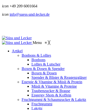
icon
+49 209 6001664
icon
info@suess-und-lecker.de
Menu
≡
╳
Artikel
Bonbons & Lollies
Bonbons
Lollies & Lutscher
Boxen & Dosen & Spender
Boxen & Dosen
Spender & Blister & Reagenzgläser
Energie & Vitamine & Müsli & Protein
Müsli & Vitamine & Proteine
Traubenzucker & Brause
Engergy Shots & Koffein
Fruchtgummi & Schaumzucker & Lakritz
Fruchtgummi
Lakritz