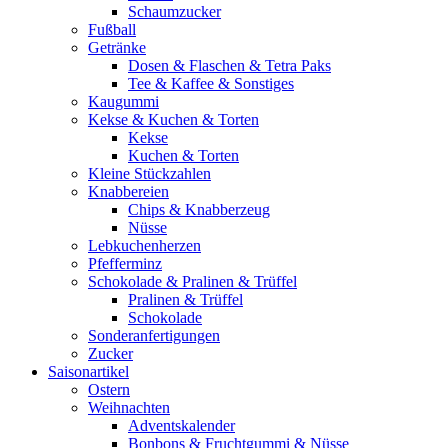
Schaumzucker
Fußball
Getränke
Dosen & Flaschen & Tetra Paks
Tee & Kaffee & Sonstiges
Kaugummi
Kekse & Kuchen & Torten
Kekse
Kuchen & Torten
Kleine Stückzahlen
Knabbereien
Chips & Knabberzeug
Nüsse
Lebkuchenherzen
Pfefferminz
Schokolade & Pralinen & Trüffel
Pralinen & Trüffel
Schokolade
Sonderanfertigungen
Zucker
Saisonartikel
Ostern
Weihnachten
Adventskalender
Bonbons & Fruchtgummi & Nüsse