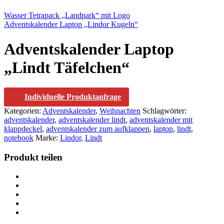
Wasser Tetrapack „Landpark“ mit Logo
Adventskalender Laptop „Lindor Kugeln“
Adventskalender Laptop
„Lindt Täfelchen“
Individuelle Produktanfrage
Kategorien:
Adventskalender
,
Weihnachten
Schlagwörter:
adventskalender
,
adventskalender lindt
,
adventskalender mit
klappdeckel
,
adventskalender zum aufklappen
,
laptop
,
lindt
,
notebook
Marke:
Lindor
,
Lindt
Produkt teilen