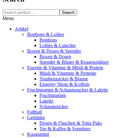
Search
Menu
Artikel
Bonbons & Lollies
Bonbons
Lollies & Lutscher
Boxen & Dosen & Spender
Boxen & Dosen
Spender & Blister & Reagenzgläser
Energie & Vitamine & Müsli & Protein
Müsli & Vitamine & Proteine
Traubenzucker & Brause
Engergy Shots & Koffein
Fruchtgummi & Schaumzucker & Lakritz
Fruchtgummi
Lakritz
Schaumzucker
Fußball
Getränke
Dosen & Flaschen & Tetra Paks
Tee & Kaffee & Sonstiges
Kaugummi