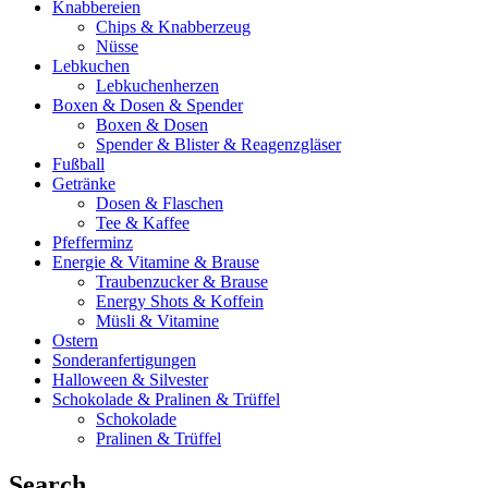
Knabbereien
Chips & Knabberzeug
Nüsse
Lebkuchen
Lebkuchenherzen
Boxen & Dosen & Spender
Boxen & Dosen
Spender & Blister & Reagenzgläser
Fußball
Getränke
Dosen & Flaschen
Tee & Kaffee
Pfefferminz
Energie & Vitamine & Brause
Traubenzucker & Brause
Energy Shots & Koffein
Müsli & Vitamine
Ostern
Sonderanfertigungen
Halloween & Silvester
Schokolade & Pralinen & Trüffel
Schokolade
Pralinen & Trüffel
Search