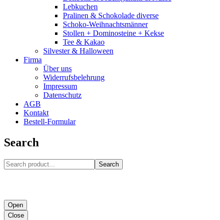
Lebkuchen
Pralinen & Schokolade diverse
Schoko-Weihnachtsmänner
Stollen + Dominosteine + Kekse
Tee & Kakao
Silvester & Halloween
Firma
Über uns
Widerrufsbelehrung
Impressum
Datenschutz
AGB
Kontakt
Bestell-Formular
Search
Search
Open
Close