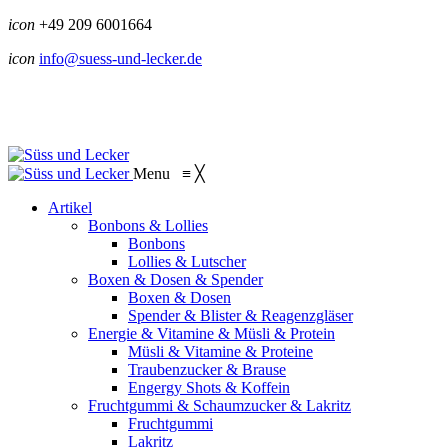
icon
+49 209 6001664
icon
info@suess-und-lecker.de
Menu
≡
╳
Artikel
Bonbons & Lollies
Bonbons
Lollies & Lutscher
Boxen & Dosen & Spender
Boxen & Dosen
Spender & Blister & Reagenzgläser
Energie & Vitamine & Müsli & Protein
Müsli & Vitamine & Proteine
Traubenzucker & Brause
Engergy Shots & Koffein
Fruchtgummi & Schaumzucker & Lakritz
Fruchtgummi
Lakritz