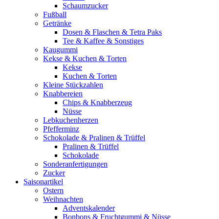
Schaumzucker
Fußball
Getränke
Dosen & Flaschen & Tetra Paks
Tee & Kaffee & Sonstiges
Kaugummi
Kekse & Kuchen & Torten
Kekse
Kuchen & Torten
Kleine Stückzahlen
Knabbereien
Chips & Knabberzeug
Nüsse
Lebkuchenherzen
Pfefferminz
Schokolade & Pralinen & Trüffel
Pralinen & Trüffel
Schokolade
Sonderanfertigungen
Zucker
Saisonartikel
Ostern
Weihnachten
Adventskalender
Bonbons & Fruchtgummi & Nüsse