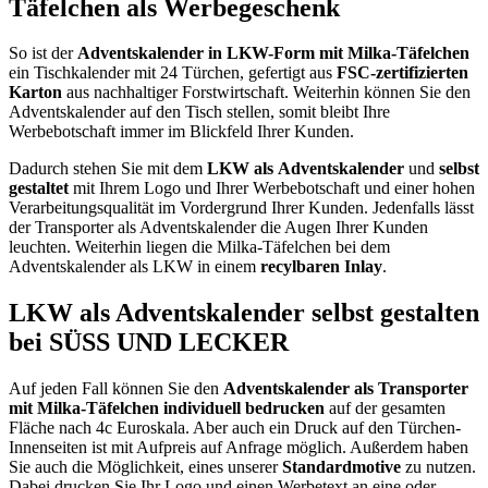
Täfelchen als Werbegeschenk
So ist der
Adventskalender in LKW-Form
mit Milka-Täfelchen
ein Tischkalender mit 24 Türchen, gefertigt aus
FSC-zertifizierten
Karton
aus nachhaltiger Forstwirtschaft. Weiterhin können Sie den
Adventskalender auf den Tisch stellen, somit bleibt Ihre
Werbebotschaft immer im Blickfeld Ihrer Kunden.
Dadurch stehen Sie mit dem
LKW als
Adventskalender
und
selbst
gestaltet
mit Ihrem Logo und Ihrer Werbebotschaft und einer hohen
Verarbeitungsqualität im Vordergrund Ihrer Kunden. Jedenfalls lässt
der Transporter als Adventskalender die Augen Ihrer Kunden
leuchten. Weiterhin liegen die Milka-Täfelchen bei dem
Adventskalender als LKW in einem
recylbaren Inlay
.
LKW als Adventskalender selbst gestalten
bei SÜSS UND LECKER
Auf jeden Fall können Sie den
Adventskalender als Transporter
mit Milka-Täfelchen
individuell
bedrucken
auf der gesamten
Fläche nach 4c Euroskala. Aber auch ein Druck auf den Türchen-
Innenseiten ist mit Aufpreis auf Anfrage möglich. Außerdem haben
Sie auch die Möglichkeit, eines unserer
Standardmotive
zu nutzen.
Dabei drucken Sie Ihr Logo und einen Werbetext an eine oder