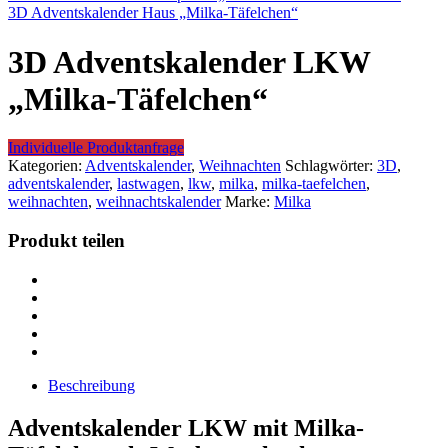
3D Adventskalender Haus „Milka-Täfelchen“
3D Adventskalender LKW
„Milka-Täfelchen“
Individuelle Produktanfrage
Kategorien:
Adventskalender
,
Weihnachten
Schlagwörter:
3D
,
adventskalender
,
lastwagen
,
lkw
,
milka
,
milka-taefelchen
,
weihnachten
,
weihnachtskalender
Marke:
Milka
Produkt teilen
Beschreibung
Adventskalender LKW mit Milka-