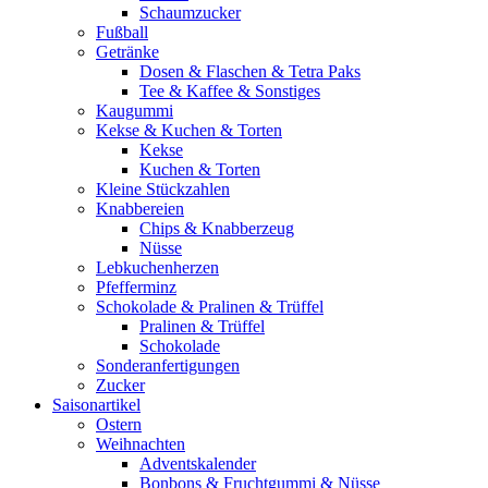
Schaumzucker
Fußball
Getränke
Dosen & Flaschen & Tetra Paks
Tee & Kaffee & Sonstiges
Kaugummi
Kekse & Kuchen & Torten
Kekse
Kuchen & Torten
Kleine Stückzahlen
Knabbereien
Chips & Knabberzeug
Nüsse
Lebkuchenherzen
Pfefferminz
Schokolade & Pralinen & Trüffel
Pralinen & Trüffel
Schokolade
Sonderanfertigungen
Zucker
Saisonartikel
Ostern
Weihnachten
Adventskalender
Bonbons & Fruchtgummi & Nüsse