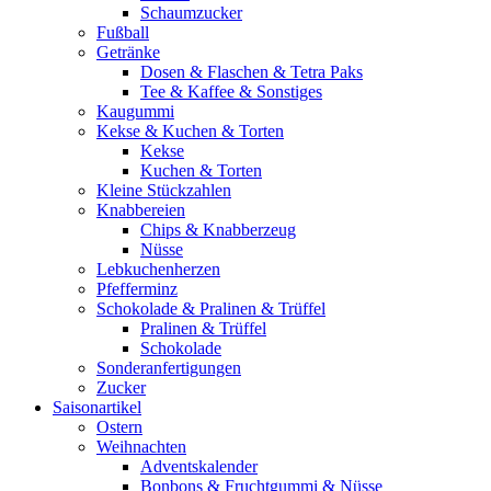
Schaumzucker
Fußball
Getränke
Dosen & Flaschen & Tetra Paks
Tee & Kaffee & Sonstiges
Kaugummi
Kekse & Kuchen & Torten
Kekse
Kuchen & Torten
Kleine Stückzahlen
Knabbereien
Chips & Knabberzeug
Nüsse
Lebkuchenherzen
Pfefferminz
Schokolade & Pralinen & Trüffel
Pralinen & Trüffel
Schokolade
Sonderanfertigungen
Zucker
Saisonartikel
Ostern
Weihnachten
Adventskalender
Bonbons & Fruchtgummi & Nüsse