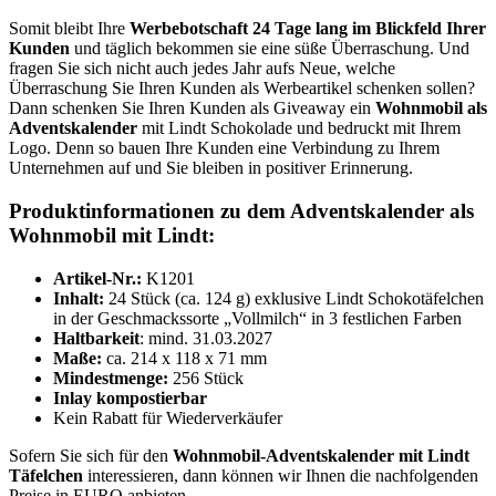
Somit bleibt Ihre
Werbebotschaft 24 Tage lang im Blickfeld Ihrer
Kunden
und täglich bekommen sie eine süße Überraschung. Und
fragen Sie sich nicht auch jedes Jahr aufs Neue, welche
Überraschung Sie Ihren Kunden als Werbeartikel schenken sollen?
Dann schenken Sie Ihren Kunden als Giveaway ein
Wohnmobil als
Adventskalender
mit Lindt Schokolade und bedruckt mit Ihrem
Logo. Denn so bauen Ihre Kunden eine Verbindung zu Ihrem
Unternehmen auf und Sie bleiben in positiver Erinnerung.
Produktinformationen zu dem Adventskalender als
Wohnmobil mit Lindt:
Artikel-Nr.:
K1201
Inhalt:
24 Stück (ca. 124 g) exklusive Lindt Schokotäfelchen
in der Geschmackssorte „Vollmilch“ in 3 festlichen Farben
Haltbarkeit
: mind. 31.03.2027
Maße:
ca. 214 x 118 x 71 mm
Mindestmenge:
256 Stück
Inlay kompostierbar
Kein Rabatt für Wiederverkäufer
Sofern Sie sich für den
Wohnmobil-Adventskalender mit Lindt
Täfelchen
interessieren, dann können wir Ihnen die nachfolgenden
Preise in EURO anbieten.