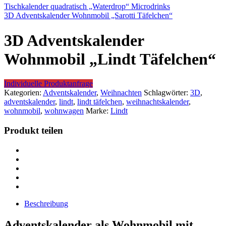
Tischkalender quadratisch „Waterdrop“ Microdrinks
3D Adventskalender Wohnmobil „Sarotti Täfelchen“
3D Adventskalender
Wohnmobil „Lindt Täfelchen“
Individuelle Produktanfrage
Kategorien:
Adventskalender
,
Weihnachten
Schlagwörter:
3D
,
adventskalender
,
lindt
,
lindt täfelchen
,
weihnachtskalender
,
wohnmobil
,
wohnwagen
Marke:
Lindt
Produkt teilen
Beschreibung
Adventskalender als Wohnmobil mit