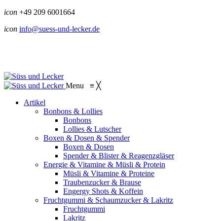
icon
+49 209 6001664
icon
info@suess-und-lecker.de
Menu
≡
╳
Artikel
Bonbons & Lollies
Bonbons
Lollies & Lutscher
Boxen & Dosen & Spender
Boxen & Dosen
Spender & Blister & Reagenzgläser
Energie & Vitamine & Müsli & Protein
Müsli & Vitamine & Proteine
Traubenzucker & Brause
Engergy Shots & Koffein
Fruchtgummi & Schaumzucker & Lakritz
Fruchtgummi
Lakritz