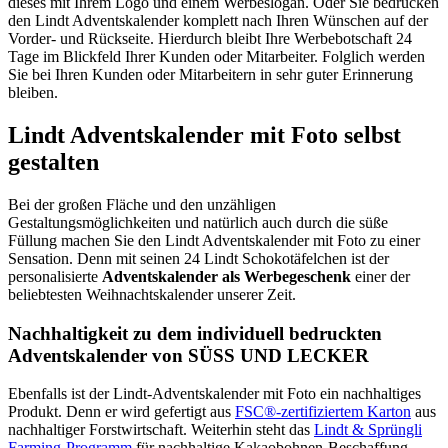
dieses mit Ihrem Logo und einem Werbeslogan. Oder Sie bedrucken
den Lindt Adventskalender komplett nach Ihren Wünschen auf der
Vorder- und Rückseite. Hierdurch bleibt Ihre Werbebotschaft 24
Tage im Blickfeld Ihrer Kunden oder Mitarbeiter. Folglich werden
Sie bei Ihren Kunden oder Mitarbeitern in sehr guter Erinnerung
bleiben.
Lindt Adventskalender mit Foto selbst
gestalten
Bei der großen Fläche und den unzähligen
Gestaltungsmöglichkeiten und natürlich auch durch die süße
Füllung machen Sie den Lindt Adventskalender mit Foto zu einer
Sensation. Denn mit seinen 24 Lindt Schokotäfelchen ist der
personalisierte
Adventskalender als Werbegeschenk
einer der
beliebtesten Weihnachtskalender unserer Zeit.
Nachhaltigkeit zu dem individuell bedruckten
Adventskalender von SÜSS UND LECKER
Ebenfalls ist der Lindt-Adventskalender mit Foto ein nachhaltiges
Produkt. Denn er wird gefertigt aus
FSC®-zertifiziertem Karton
aus
nachhaltiger Forstwirtschaft. Weiterhin steht das
Lindt & Sprüngli
Farming-Programm
für nachhaltige Kakaobohnen-Beschaffung.