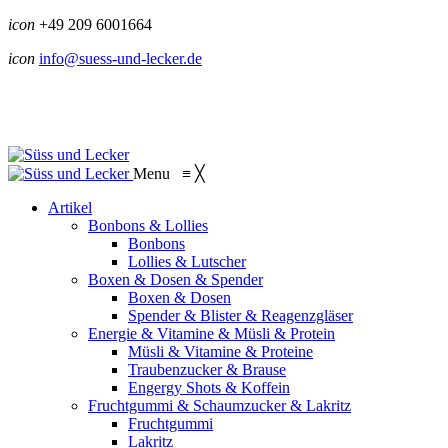
icon
+49 209 6001664
icon
info@suess-und-lecker.de
Menu
≡
╳
Artikel
Bonbons & Lollies
Bonbons
Lollies & Lutscher
Boxen & Dosen & Spender
Boxen & Dosen
Spender & Blister & Reagenzgläser
Energie & Vitamine & Müsli & Protein
Müsli & Vitamine & Proteine
Traubenzucker & Brause
Engergy Shots & Koffein
Fruchtgummi & Schaumzucker & Lakritz
Fruchtgummi
Lakritz