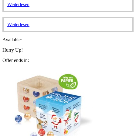
Weiterlesen
Weiterlesen
Available:
Hurry Up!
Offer ends in: