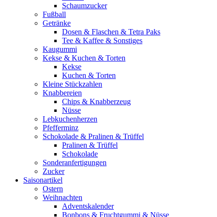
Schaumzucker
Fußball
Getränke
Dosen & Flaschen & Tetra Paks
Tee & Kaffee & Sonstiges
Kaugummi
Kekse & Kuchen & Torten
Kekse
Kuchen & Torten
Kleine Stückzahlen
Knabbereien
Chips & Knabberzeug
Nüsse
Lebkuchenherzen
Pfefferminz
Schokolade & Pralinen & Trüffel
Pralinen & Trüffel
Schokolade
Sonderanfertigungen
Zucker
Saisonartikel
Ostern
Weihnachten
Adventskalender
Bonbons & Fruchtgummi & Nüsse