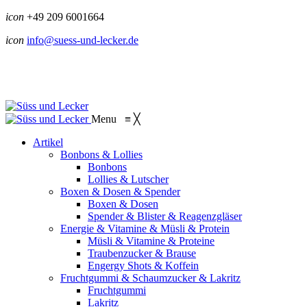
icon
+49 209 6001664
icon
info@suess-und-lecker.de
Menu
≡
╳
Artikel
Bonbons & Lollies
Bonbons
Lollies & Lutscher
Boxen & Dosen & Spender
Boxen & Dosen
Spender & Blister & Reagenzgläser
Energie & Vitamine & Müsli & Protein
Müsli & Vitamine & Proteine
Traubenzucker & Brause
Engergy Shots & Koffein
Fruchtgummi & Schaumzucker & Lakritz
Fruchtgummi
Lakritz