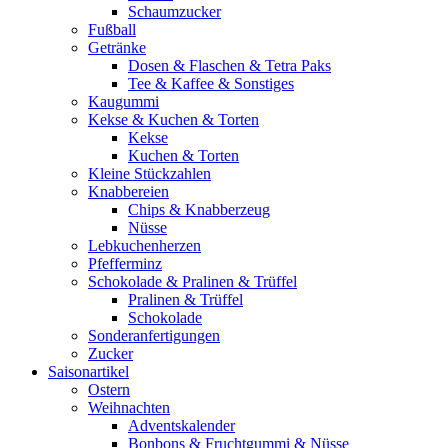
Schaumzucker
Fußball
Getränke
Dosen & Flaschen & Tetra Paks
Tee & Kaffee & Sonstiges
Kaugummi
Kekse & Kuchen & Torten
Kekse
Kuchen & Torten
Kleine Stückzahlen
Knabbereien
Chips & Knabberzeug
Nüsse
Lebkuchenherzen
Pfefferminz
Schokolade & Pralinen & Trüffel
Pralinen & Trüffel
Schokolade
Sonderanfertigungen
Zucker
Saisonartikel
Ostern
Weihnachten
Adventskalender
Bonbons & Fruchtgummi & Nüsse