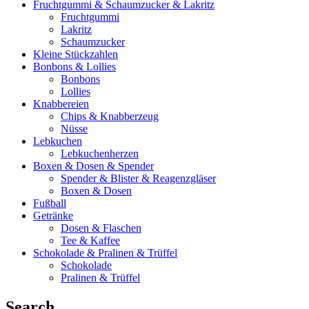
Fruchtgummi & Schaumzucker & Lakritz
Fruchtgummi
Lakritz
Schaumzucker
Kleine Stückzahlen
Bonbons & Lollies
Bonbons
Lollies
Knabbereien
Chips & Knabberzeug
Nüsse
Lebkuchen
Lebkuchenherzen
Boxen & Dosen & Spender
Spender & Blister & Reagenzgläser
Boxen & Dosen
Fußball
Getränke
Dosen & Flaschen
Tee & Kaffee
Schokolade & Pralinen & Trüffel
Schokolade
Pralinen & Trüffel
Search