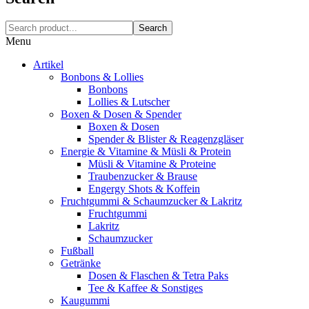
Search
Menu
Artikel
Bonbons & Lollies
Bonbons
Lollies & Lutscher
Boxen & Dosen & Spender
Boxen & Dosen
Spender & Blister & Reagenzgläser
Energie & Vitamine & Müsli & Protein
Müsli & Vitamine & Proteine
Traubenzucker & Brause
Engergy Shots & Koffein
Fruchtgummi & Schaumzucker & Lakritz
Fruchtgummi
Lakritz
Schaumzucker
Fußball
Getränke
Dosen & Flaschen & Tetra Paks
Tee & Kaffee & Sonstiges
Kaugummi