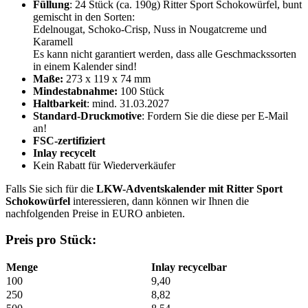
Füllung
: 24 Stück (ca. 190g) Ritter Sport Schokowürfel, bunt
gemischt in den Sorten:
Edelnougat, Schoko-Crisp, Nuss in Nougatcreme und
Karamell
Es kann nicht garantiert werden, dass alle Geschmackssorten
in einem Kalender sind!
Maße:
273 x 119 x 74 mm
Mindestabnahme:
100 Stück
Haltbarkeit
: mind. 31.03.2027
Standard-Druckmotive
: Fordern Sie die diese per E-Mail
an!
FSC-zertifiziert
Inlay recycelt
Kein Rabatt für Wiederverkäufer
Falls Sie sich für die
LKW-Adventskalender mit Ritter Sport
Schokowürfel
interessieren, dann können wir Ihnen die
nachfolgenden Preise in EURO anbieten.
Preis pro Stück:
Menge
Inlay recycelbar
100
9,40
250
8,82