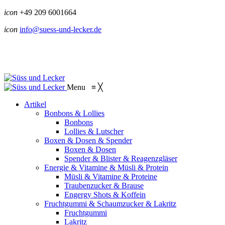
icon
+49 209 6001664
icon
info@suess-und-lecker.de
Menu
≡
╳
Artikel
Bonbons & Lollies
Bonbons
Lollies & Lutscher
Boxen & Dosen & Spender
Boxen & Dosen
Spender & Blister & Reagenzgläser
Energie & Vitamine & Müsli & Protein
Müsli & Vitamine & Proteine
Traubenzucker & Brause
Engergy Shots & Koffein
Fruchtgummi & Schaumzucker & Lakritz
Fruchtgummi
Lakritz