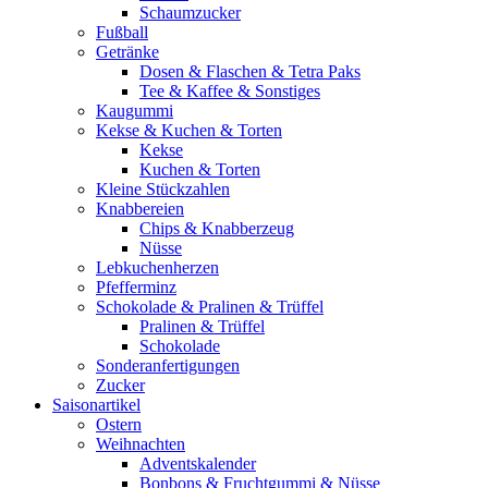
Schaumzucker
Fußball
Getränke
Dosen & Flaschen & Tetra Paks
Tee & Kaffee & Sonstiges
Kaugummi
Kekse & Kuchen & Torten
Kekse
Kuchen & Torten
Kleine Stückzahlen
Knabbereien
Chips & Knabberzeug
Nüsse
Lebkuchenherzen
Pfefferminz
Schokolade & Pralinen & Trüffel
Pralinen & Trüffel
Schokolade
Sonderanfertigungen
Zucker
Saisonartikel
Ostern
Weihnachten
Adventskalender
Bonbons & Fruchtgummi & Nüsse