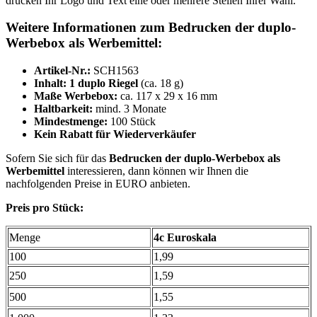
drucken Ihr Logo und Text eine oder mehrere Stellen Ihrer Wahl.
Weitere Informationen zum Bedrucken der duplo-
Werbebox als Werbemittel:
Artikel-Nr.:
SCH1563
Inhalt: 1 duplo Riegel
(ca. 18 g)
Maße Werbebox:
ca. 117 x 29 x 16 mm
Haltbarkeit:
mind. 3 Monate
Mindestmenge:
100 Stück
Kein Rabatt für Wiederverkäufer
Sofern Sie sich für das
Bedrucken der duplo-Werbebox
als
Werbemittel
interessieren, dann können wir Ihnen die
nachfolgenden Preise in EURO anbieten.
Preis pro Stück:
Menge
4c Euroskala
100
1,99
250
1,59
500
1,55