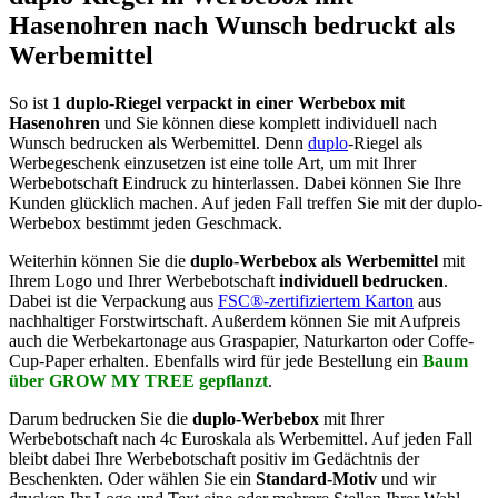
Hasenohren nach Wunsch bedruckt als
Werbemittel
So ist
1 duplo-Riegel
verpackt in einer Werbebox mit
Hasenohren
und Sie können diese komplett individuell nach
Wunsch bedrucken als Werbemittel. Denn
duplo
-Riegel als
Werbegeschenk einzusetzen ist eine tolle Art, um mit Ihrer
Werbebotschaft Eindruck zu hinterlassen. Dabei können Sie Ihre
Kunden glücklich machen. Auf jeden Fall treffen Sie mit der duplo-
Werbebox bestimmt jeden Geschmack.
Weiterhin können Sie die
duplo-Werbebox als Werbemittel
mit
Ihrem Logo und Ihrer Werbebotschaft
individuell
bedrucken
.
Dabei ist die Verpackung aus
FSC®-zertifiziertem Karton
aus
nachhaltiger Forstwirtschaft. Außerdem können Sie mit Aufpreis
auch die Werbekartonage aus Graspapier, Naturkarton oder Coffe-
Cup-Paper erhalten. Ebenfalls wird für jede Bestellung ein
Baum
über GROW MY TREE gepflanzt
.
Darum bedrucken Sie die
duplo-Werbebox
mit Ihrer
Werbebotschaft nach 4c Euroskala als Werbemittel. Auf jeden Fall
bleibt dabei Ihre Werbebotschaft positiv im Gedächtnis der
Beschenkten. Oder wählen Sie ein
Standard-Motiv
und wir