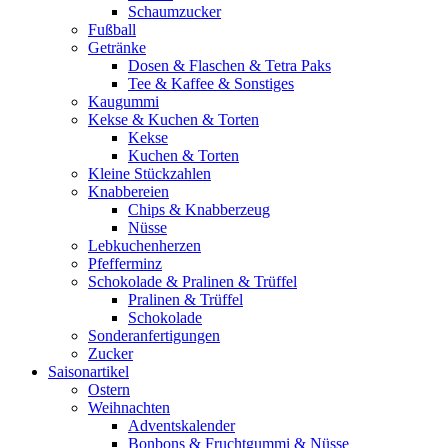
Schaumzucker
Fußball
Getränke
Dosen & Flaschen & Tetra Paks
Tee & Kaffee & Sonstiges
Kaugummi
Kekse & Kuchen & Torten
Kekse
Kuchen & Torten
Kleine Stückzahlen
Knabbereien
Chips & Knabberzeug
Nüsse
Lebkuchenherzen
Pfefferminz
Schokolade & Pralinen & Trüffel
Pralinen & Trüffel
Schokolade
Sonderanfertigungen
Zucker
Saisonartikel
Ostern
Weihnachten
Adventskalender
Bonbons & Fruchtgummi & Nüsse