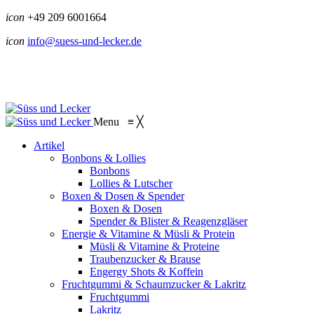
icon
+49 209 6001664
icon
info@suess-und-lecker.de
Menu
≡
╳
Artikel
Bonbons & Lollies
Bonbons
Lollies & Lutscher
Boxen & Dosen & Spender
Boxen & Dosen
Spender & Blister & Reagenzgläser
Energie & Vitamine & Müsli & Protein
Müsli & Vitamine & Proteine
Traubenzucker & Brause
Engergy Shots & Koffein
Fruchtgummi & Schaumzucker & Lakritz
Fruchtgummi
Lakritz