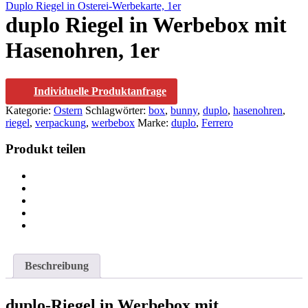
Duplo Riegel in Osterei-Werbekarte, 1er
duplo Riegel in Werbebox mit
Hasenohren, 1er
Individuelle Produktanfrage
Kategorie:
Ostern
Schlagwörter:
box
,
bunny
,
duplo
,
hasenohren
,
riegel
,
verpackung
,
werbebox
Marke:
duplo
,
Ferrero
Produkt teilen
Beschreibung
duplo-Riegel in Werbebox mit