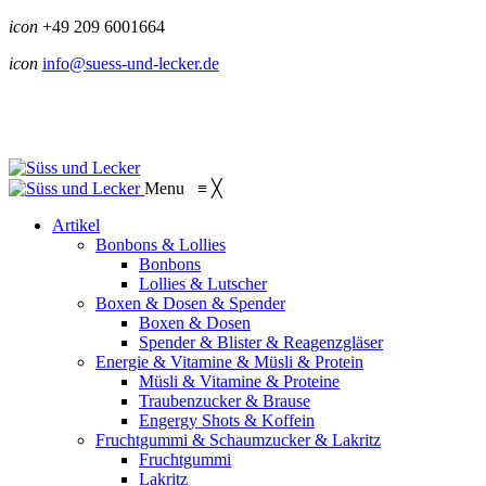
icon
+49 209 6001664
icon
info@suess-und-lecker.de
Menu
≡
╳
Artikel
Bonbons & Lollies
Bonbons
Lollies & Lutscher
Boxen & Dosen & Spender
Boxen & Dosen
Spender & Blister & Reagenzgläser
Energie & Vitamine & Müsli & Protein
Müsli & Vitamine & Proteine
Traubenzucker & Brause
Engergy Shots & Koffein
Fruchtgummi & Schaumzucker & Lakritz
Fruchtgummi
Lakritz