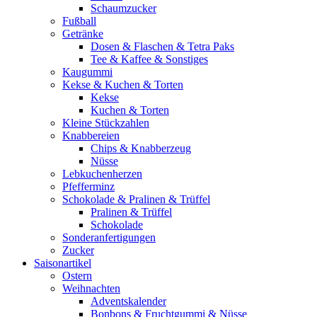
Schaumzucker
Fußball
Getränke
Dosen & Flaschen & Tetra Paks
Tee & Kaffee & Sonstiges
Kaugummi
Kekse & Kuchen & Torten
Kekse
Kuchen & Torten
Kleine Stückzahlen
Knabbereien
Chips & Knabberzeug
Nüsse
Lebkuchenherzen
Pfefferminz
Schokolade & Pralinen & Trüffel
Pralinen & Trüffel
Schokolade
Sonderanfertigungen
Zucker
Saisonartikel
Ostern
Weihnachten
Adventskalender
Bonbons & Fruchtgummi & Nüsse