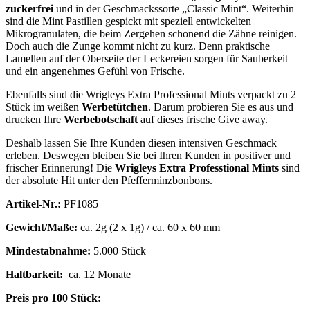
zuckerfrei
und in der Geschmackssorte „Classic Mint“. Weiterhin
sind die Mint Pastillen gespickt mit speziell entwickelten
Mikrogranulaten, die beim Zergehen schonend die Zähne reinigen.
Doch auch die Zunge kommt nicht zu kurz. Denn praktische
Lamellen auf der Oberseite der Leckereien sorgen für Sauberkeit
und ein angenehmes Gefühl von Frische.
Ebenfalls sind die Wrigleys Extra Professional Mints verpackt zu 2
Stück im weißen
Werbetütchen
. Darum probieren Sie es aus und
drucken Ihre
Werbebotschaft
auf dieses frische Give away.
Deshalb lassen Sie Ihre Kunden diesen intensiven Geschmack
erleben. Deswegen bleiben Sie bei Ihren Kunden in positiver und
frischer Erinnerung! Die
Wrigleys Extra Professtional Mints
sind
der absolute Hit unter den Pfefferminzbonbons.
Artikel-Nr.:
PF1085
Gewicht/Maße:
ca. 2g (2 x 1g) / ca. 60 x 60 mm
Mindestabnahme:
5.000 Stück
Haltbarkeit:
ca. 12 Monate
Preis pro 100 Stück: