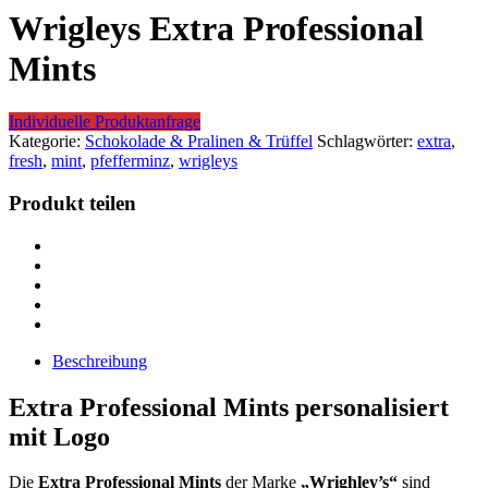
Wrigleys Extra Professional
Mints
Individuelle Produktanfrage
Kategorie:
Schokolade & Pralinen & Trüffel
Schlagwörter:
extra
,
fresh
,
mint
,
pfefferminz
,
wrigleys
Produkt teilen
Beschreibung
Extra Professional Mints personalisiert
mit Logo
Die
Extra Professional Mints
der Marke
„Wrighley’s“
sind