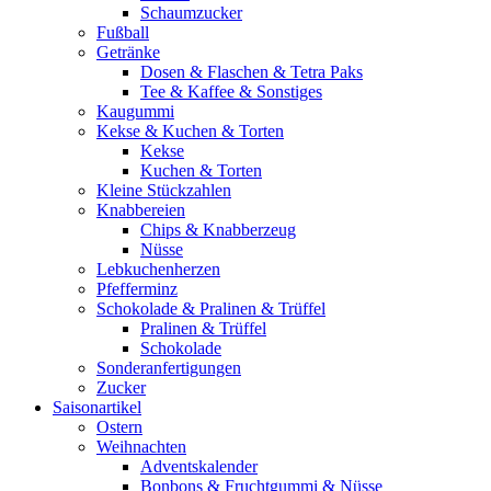
Schaumzucker
Fußball
Getränke
Dosen & Flaschen & Tetra Paks
Tee & Kaffee & Sonstiges
Kaugummi
Kekse & Kuchen & Torten
Kekse
Kuchen & Torten
Kleine Stückzahlen
Knabbereien
Chips & Knabberzeug
Nüsse
Lebkuchenherzen
Pfefferminz
Schokolade & Pralinen & Trüffel
Pralinen & Trüffel
Schokolade
Sonderanfertigungen
Zucker
Saisonartikel
Ostern
Weihnachten
Adventskalender
Bonbons & Fruchtgummi & Nüsse