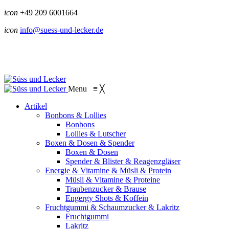
icon
+49 209 6001664
icon
info@suess-und-lecker.de
Menu
≡
╳
Artikel
Bonbons & Lollies
Bonbons
Lollies & Lutscher
Boxen & Dosen & Spender
Boxen & Dosen
Spender & Blister & Reagenzgläser
Energie & Vitamine & Müsli & Protein
Müsli & Vitamine & Proteine
Traubenzucker & Brause
Engergy Shots & Koffein
Fruchtgummi & Schaumzucker & Lakritz
Fruchtgummi
Lakritz