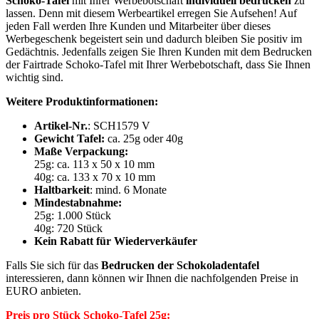
Schoko-Tafel
mit Ihrer Werbebotschaft
individuell bedrucken
zu
lassen. Denn mit diesem Werbeartikel erregen Sie Aufsehen! Auf
jeden Fall werden Ihre Kunden und Mitarbeiter über dieses
Werbegeschenk begeistert sein und dadurch bleiben Sie positiv im
Gedächtnis. Jedenfalls zeigen Sie Ihren Kunden mit dem Bedrucken
der Fairtrade Schoko-Tafel mit Ihrer Werbebotschaft, dass Sie Ihnen
wichtig sind.
Weitere Produktinformationen:
Artikel-Nr.
: SCH1579 V
Gewicht Tafel:
ca. 25g oder 40g
Maße Verpackung:
25g: ca. 113 x 50 x 10 mm
40g: ca. 133 x 70 x 10 mm
Haltbarkeit
: mind. 6 Monate
Mindestabnahme:
25g: 1.000 Stück
40g: 720 Stück
Kein Rabatt für Wiederverkäufer
Falls Sie sich für das
Bedrucken der Schokoladentafel
interessieren, dann können wir Ihnen die nachfolgenden Preise in
EURO anbieten.
Preis pro Stück Schoko-Tafel 25g: