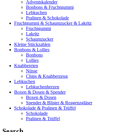
Adventskalender
Bonbons & Fruchtgummi
Lebkuchen
Pralinen & Schokolade
Fruchtgummi & Schaumzucker & Lakritz
Fruchtgummi
Lakritz
Schaumzucker
Kleine Stückzahlen
Bonbons & Lollies
Bonbons
Lollies
Knabbereien
Nüsse
Chips & Knabberzeug
Lebkuchen
Lebkuchenherzen
Boxen & Dosen & Spender
Boxen & Dosen
Spender & Blister & Reagenzgläser
Schokolade & Pralinen & Trüffel
Schokolade
Pralinen & Trüffel
Search