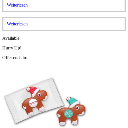
Weiterlesen
Weiterlesen
Available:
Hurry Up!
Offer ends in: