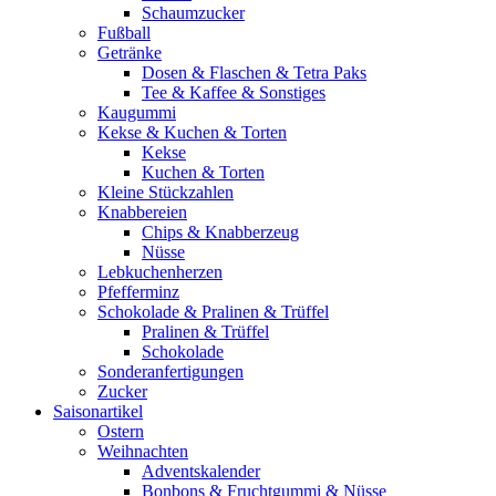
Schaumzucker
Fußball
Getränke
Dosen & Flaschen & Tetra Paks
Tee & Kaffee & Sonstiges
Kaugummi
Kekse & Kuchen & Torten
Kekse
Kuchen & Torten
Kleine Stückzahlen
Knabbereien
Chips & Knabberzeug
Nüsse
Lebkuchenherzen
Pfefferminz
Schokolade & Pralinen & Trüffel
Pralinen & Trüffel
Schokolade
Sonderanfertigungen
Zucker
Saisonartikel
Ostern
Weihnachten
Adventskalender
Bonbons & Fruchtgummi & Nüsse