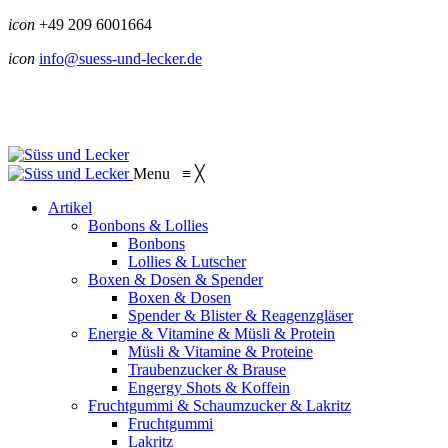
icon
+49 209 6001664
icon
info@suess-und-lecker.de
Menu
≡
╳
Artikel
Bonbons & Lollies
Bonbons
Lollies & Lutscher
Boxen & Dosen & Spender
Boxen & Dosen
Spender & Blister & Reagenzgläser
Energie & Vitamine & Müsli & Protein
Müsli & Vitamine & Proteine
Traubenzucker & Brause
Engergy Shots & Koffein
Fruchtgummi & Schaumzucker & Lakritz
Fruchtgummi
Lakritz