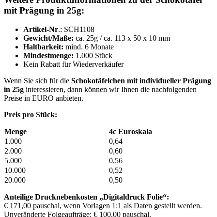
mit Prägung in 25g:
Artikel-Nr
.: SCH1108
Gewicht/Maße:
ca. 25g / ca. 113 x 50 x 10 mm
Haltbarkeit:
mind. 6 Monate
Mindestmenge:
1.000 Stück
Kein Rabatt für Wiederverkäufer
Wenn Sie sich für die
Schokotäfelchen mit individueller Prägung
in 25g
interessieren, dann können wir Ihnen die nachfolgenden
Preise in EURO anbieten.
Preis pro Stück:
Menge
4c Euroskala
1.000
0,64
2.000
0,60
5.000
0,56
10.000
0,52
20.000
0,50
Anteilige Drucknebenkosten
„Digitaldruck Folie“:
€ 171,00 pauschal, wenn Vorlagen 1:1 als Daten gestellt werden.
Unveränderte Folgeaufträge: € 100,00 pauschal.