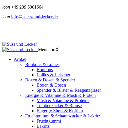
icon
+49 209 6001664
icon
info@suess-und-lecker.de
Menu
≡
╳
Artikel
Bonbons & Lollies
Bonbons
Lollies & Lutscher
Boxen & Dosen & Spender
Boxen & Dosen
Spender & Blister & Reagenzgläser
Energie & Vitamine & Müsli & Protein
Müsli & Vitamine & Proteine
Traubenzucker & Brause
Engergy Shots & Koffein
Fruchtgummi & Schaumzucker & Lakritz
Fruchtgummi
Lakritz