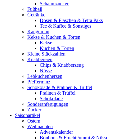
Schaumzucker
Fußball
Getränke
Dosen & Flaschen & Tetra Paks
Tee & Kaffee & Sonstiges
Kaugummi
Kekse & Kuchen & Torten
Kekse
Kuchen & Torten
Kleine Stückzahlen
Knabbereien
Chips & Knabberzeug
Nüsse
Lebkuchenherzen
Pfefferminz
Schokolade & Pralinen & Trüffel
Pralinen & Trüffel
Schokolade
Sonderanfertigungen
Zucker
Saisonartikel
Ostern
Weihnachten
Adventskalender
Bonbons & Fruchtgummi & Nüsse