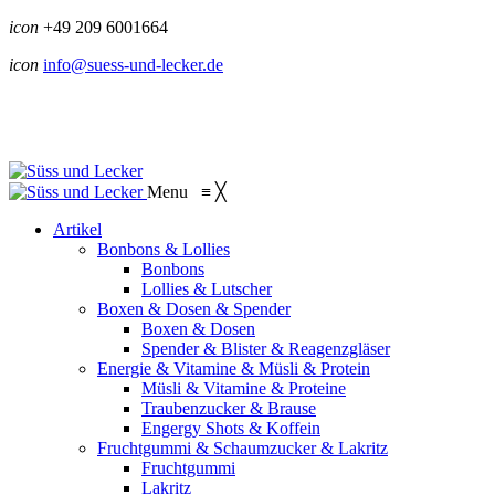
icon
+49 209 6001664
icon
info@suess-und-lecker.de
Menu
≡
╳
Artikel
Bonbons & Lollies
Bonbons
Lollies & Lutscher
Boxen & Dosen & Spender
Boxen & Dosen
Spender & Blister & Reagenzgläser
Energie & Vitamine & Müsli & Protein
Müsli & Vitamine & Proteine
Traubenzucker & Brause
Engergy Shots & Koffein
Fruchtgummi & Schaumzucker & Lakritz
Fruchtgummi
Lakritz