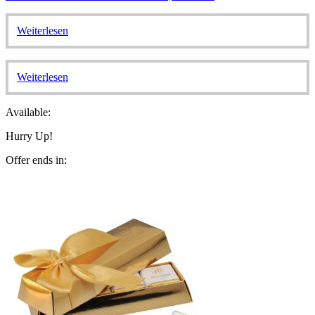
Weiterlesen
Weiterlesen
Available:
Hurry Up!
Offer ends in: