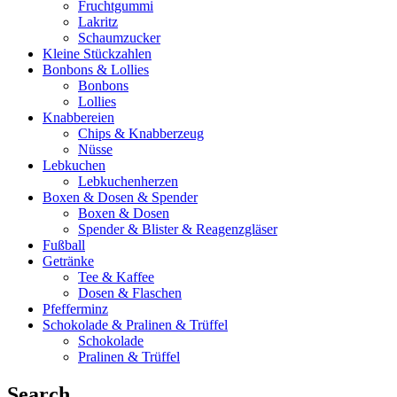
Fruchtgummi
Lakritz
Schaumzucker
Kleine Stückzahlen
Bonbons & Lollies
Bonbons
Lollies
Knabbereien
Chips & Knabberzeug
Nüsse
Lebkuchen
Lebkuchenherzen
Boxen & Dosen & Spender
Boxen & Dosen
Spender & Blister & Reagenzgläser
Fußball
Getränke
Tee & Kaffee
Dosen & Flaschen
Pfefferminz
Schokolade & Pralinen & Trüffel
Schokolade
Pralinen & Trüffel
Search