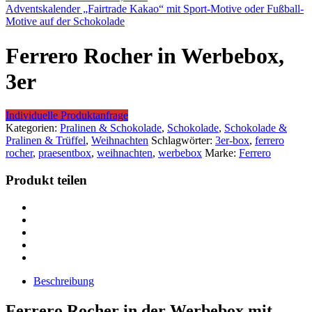
Adventskalender „Fairtrade Kakao“ mit Sport-Motive oder Fußball-
Motive auf der Schokolade
Ferrero Rocher in Werbebox,
3er
Individuelle Produktanfrage
Kategorien:
Pralinen & Schokolade
,
Schokolade
,
Schokolade &
Pralinen & Trüffel
,
Weihnachten
Schlagwörter:
3er-box
,
ferrero
rocher
,
praesentbox
,
weihnachten
,
werbebox
Marke:
Ferrero
Produkt teilen
Beschreibung
Ferrero Rocher in der Werbebox mit