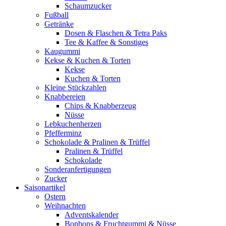
Schaumzucker
Fußball
Getränke
Dosen & Flaschen & Tetra Paks
Tee & Kaffee & Sonstiges
Kaugummi
Kekse & Kuchen & Torten
Kekse
Kuchen & Torten
Kleine Stückzahlen
Knabbereien
Chips & Knabberzeug
Nüsse
Lebkuchenherzen
Pfefferminz
Schokolade & Pralinen & Trüffel
Pralinen & Trüffel
Schokolade
Sonderanfertigungen
Zucker
Saisonartikel
Ostern
Weihnachten
Adventskalender
Bonbons & Fruchtgummi & Nüsse