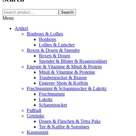
Search
Menu
Artikel
Bonbons & Lollies
Bonbons
Lollies & Lutscher
Boxen & Dosen & Spender
Boxen & Dosen
Spender & Blister & Reagenzgläser
Energie & Vitamine & Müsli & Protein
Müsli & Vitamine & Proteine
Traubenzucker & Brause
Engergy Shots & Koffein
Fruchtgummi & Schaumzucker & Lakritz
Fruchtgummi
Lakritz
Schaumzucker
Fußball
Getränke
Dosen & Flaschen & Tetra Paks
Tee & Kaffee & Sonstiges
Kaugummi