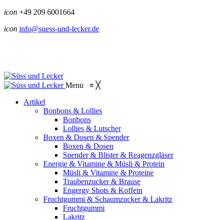
icon
+49 209 6001664
icon
info@suess-und-lecker.de
Menu
≡
╳
Artikel
Bonbons & Lollies
Bonbons
Lollies & Lutscher
Boxen & Dosen & Spender
Boxen & Dosen
Spender & Blister & Reagenzgläser
Energie & Vitamine & Müsli & Protein
Müsli & Vitamine & Proteine
Traubenzucker & Brause
Engergy Shots & Koffein
Fruchtgummi & Schaumzucker & Lakritz
Fruchtgummi
Lakritz