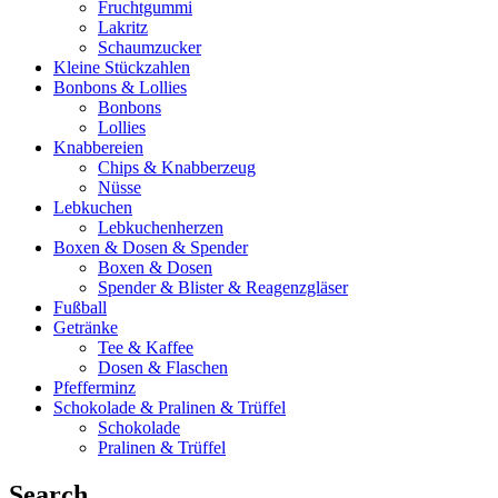
Fruchtgummi
Lakritz
Schaumzucker
Kleine Stückzahlen
Bonbons & Lollies
Bonbons
Lollies
Knabbereien
Chips & Knabberzeug
Nüsse
Lebkuchen
Lebkuchenherzen
Boxen & Dosen & Spender
Boxen & Dosen
Spender & Blister & Reagenzgläser
Fußball
Getränke
Tee & Kaffee
Dosen & Flaschen
Pfefferminz
Schokolade & Pralinen & Trüffel
Schokolade
Pralinen & Trüffel
Search