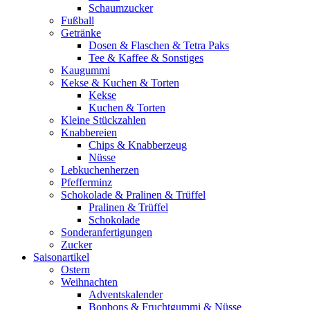
Schaumzucker
Fußball
Getränke
Dosen & Flaschen & Tetra Paks
Tee & Kaffee & Sonstiges
Kaugummi
Kekse & Kuchen & Torten
Kekse
Kuchen & Torten
Kleine Stückzahlen
Knabbereien
Chips & Knabberzeug
Nüsse
Lebkuchenherzen
Pfefferminz
Schokolade & Pralinen & Trüffel
Pralinen & Trüffel
Schokolade
Sonderanfertigungen
Zucker
Saisonartikel
Ostern
Weihnachten
Adventskalender
Bonbons & Fruchtgummi & Nüsse