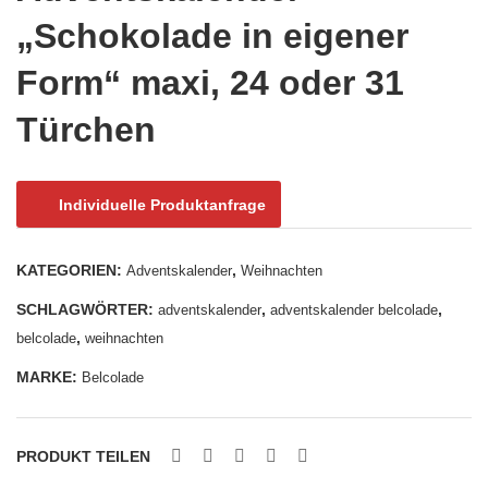
isch
S
„Schokolade in eigener
kale
Adv
Form“ maxi, 24 oder 31
nde
ents
r
kale
Türchen
qua
nde
drati
r
sch
qua
Individuelle Produktanfrage
mit
drati
Sar
sch
KATEGORIEN:
,
Adventskalender
Weihnachten
otti
„Bra
SCHLAGWÖRTER:
,
,
adventskalender
adventskalender belcolade
Täf
ndt
,
belcolade
weihnachten
elch
Knu
MARKE:
en
spe
Belcolade
rku
geln
PRODUKT TEILEN
“