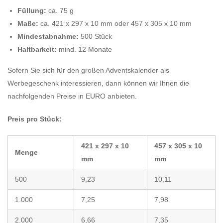
Füllung:
ca. 75 g
Maße:
ca. 421 x 297 x 10 mm oder 457 x 305 x 10 mm
Mindestabnahme:
500 Stück
Haltbarkeit:
mind. 12 Monate
Sofern Sie sich für den großen Adventskalender als
Werbegeschenk interessieren, dann können wir Ihnen die
nachfolgenden Preise in EURO anbieten.
Preis pro Stück:
421 x 297 x 10
457 x 305 x 10
Menge
mm
mm
500
9,23
10,11
1.000
7,25
7,98
2.000
6,66
7,35