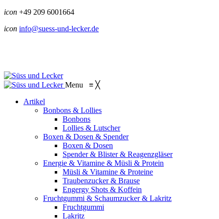
icon
+49 209 6001664
icon
info@suess-und-lecker.de
Menu
≡
╳
Artikel
Bonbons & Lollies
Bonbons
Lollies & Lutscher
Boxen & Dosen & Spender
Boxen & Dosen
Spender & Blister & Reagenzgläser
Energie & Vitamine & Müsli & Protein
Müsli & Vitamine & Proteine
Traubenzucker & Brause
Engergy Shots & Koffein
Fruchtgummi & Schaumzucker & Lakritz
Fruchtgummi
Lakritz