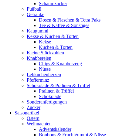
Schaumzucker
Fußball
Getränke
Dosen & Flaschen & Tetra Paks
Tee & Kaffee & Sonstiges
Kaugummi
Kekse & Kuchen & Torten
Kekse
Kuchen & Torten
Kleine Stückzahlen
Knabbereien
Chips & Knabberzeug
Nüsse
Lebkuchenherzen
Pfefferminz
Schokolade & Pralinen & Trüffel
Pralinen & Trüffel
Schokolade
Sonderanfertigungen
Zucker
Saisonartikel
Ostern
Weihnachten
Adventskalender
Bonbons & Fruchtgummi & Nüsse