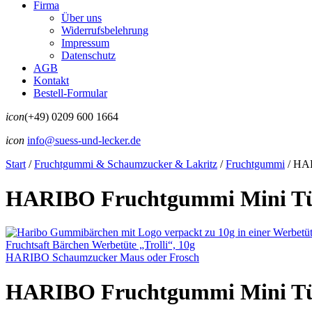
Firma
Über uns
Widerrufsbelehrung
Impressum
Datenschutz
AGB
Kontakt
Bestell-Formular
icon
(+49) 0209 600 1664
icon
info@suess-und-lecker.de
Start
/
Fruchtgummi & Schaumzucker & Lakritz
/
Fruchtgummi
/
HAR
HARIBO Fruchtgummi Mini Tü
Fruchtsaft Bärchen Werbetüte „Trolli“, 10g
HARIBO Schaumzucker Maus oder Frosch
HARIBO Fruchtgummi Mini Tü