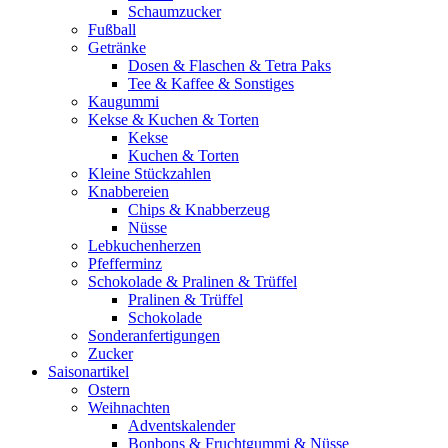
Schaumzucker
Fußball
Getränke
Dosen & Flaschen & Tetra Paks
Tee & Kaffee & Sonstiges
Kaugummi
Kekse & Kuchen & Torten
Kekse
Kuchen & Torten
Kleine Stückzahlen
Knabbereien
Chips & Knabberzeug
Nüsse
Lebkuchenherzen
Pfefferminz
Schokolade & Pralinen & Trüffel
Pralinen & Trüffel
Schokolade
Sonderanfertigungen
Zucker
Saisonartikel
Ostern
Weihnachten
Adventskalender
Bonbons & Fruchtgummi & Nüsse