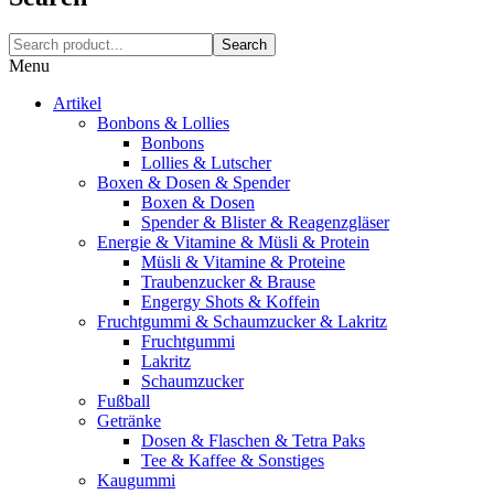
Search
Menu
Artikel
Bonbons & Lollies
Bonbons
Lollies & Lutscher
Boxen & Dosen & Spender
Boxen & Dosen
Spender & Blister & Reagenzgläser
Energie & Vitamine & Müsli & Protein
Müsli & Vitamine & Proteine
Traubenzucker & Brause
Engergy Shots & Koffein
Fruchtgummi & Schaumzucker & Lakritz
Fruchtgummi
Lakritz
Schaumzucker
Fußball
Getränke
Dosen & Flaschen & Tetra Paks
Tee & Kaffee & Sonstiges
Kaugummi