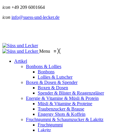
icon
+49 209 6001664
icon
info@suess-und-lecker.de
Menu
≡
╳
Artikel
Bonbons & Lollies
Bonbons
Lollies & Lutscher
Boxen & Dosen & Spender
Boxen & Dosen
Spender & Blister & Reagenzgläser
Energie & Vitamine & Müsli & Protein
Müsli & Vitamine & Proteine
Traubenzucker & Brause
Engergy Shots & Koffein
Fruchtgummi & Schaumzucker & Lakritz
Fruchtgummi
Lakritz