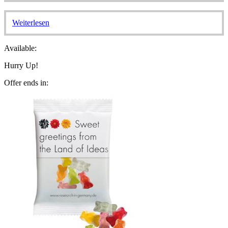
Weiterlesen
Available:
Hurry Up!
Offer ends in: