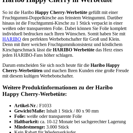
So ist die Haribo
Happy Cherry-Werbetüte
gefüllt mit einer
Fruchtgummi-Doppelkirsche aus feinstem Weingummi. Darüber
hinaus ist die Fruchtgummi-Kirsche zu 1 Stück verpackt in einer
weißen oder transparenten Folie. Dabei können Sie Folie komplett
individuell bedrucken nach Ihren Wünschen. Somit haben Sie mit
HARIBO
den perfekten Werbebotschafter für Groß und Klein.
Denn mit ihrer weichen Fruchtgummikonsistenz und köstlichem
Kirschgeschmack lässt die
HARIBO Werbetüte
das Herz eines
jeden HARIBO-Fans höher schlagen.
Darum entscheiden Sie sich noch heute für die
Haribo Happy
Cherry-Werbetüten
und machen Ihren Kunden eine große Freude
mit diesem kultigen Werbebotschafter.
Weitere Produktinformationen zu der Haribo
Happy Cherry-Werbetüte:
Artikel-Nr
.: F1033
Gewicht/Maße:
Inhalt 1 Stück / 80 x 90 mm
Folie:
weiße oder transparente Folie
Haltbarkeit:
ca. 10-12 Monate bei sachgerechter Lagerung
Mindestmenge:
3.000 Stück
Kein Rabatt für Wiederverkäufer