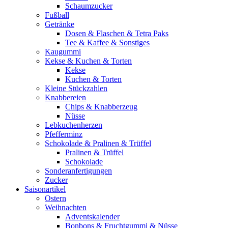
Schaumzucker
Fußball
Getränke
Dosen & Flaschen & Tetra Paks
Tee & Kaffee & Sonstiges
Kaugummi
Kekse & Kuchen & Torten
Kekse
Kuchen & Torten
Kleine Stückzahlen
Knabbereien
Chips & Knabberzeug
Nüsse
Lebkuchenherzen
Pfefferminz
Schokolade & Pralinen & Trüffel
Pralinen & Trüffel
Schokolade
Sonderanfertigungen
Zucker
Saisonartikel
Ostern
Weihnachten
Adventskalender
Bonbons & Fruchtgummi & Nüsse