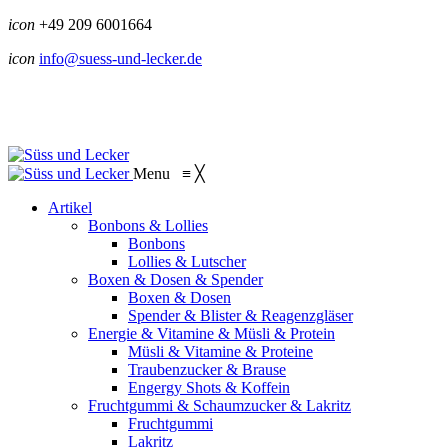
icon
+49 209 6001664
icon
info@suess-und-lecker.de
Menu
≡
╳
Artikel
Bonbons & Lollies
Bonbons
Lollies & Lutscher
Boxen & Dosen & Spender
Boxen & Dosen
Spender & Blister & Reagenzgläser
Energie & Vitamine & Müsli & Protein
Müsli & Vitamine & Proteine
Traubenzucker & Brause
Engergy Shots & Koffein
Fruchtgummi & Schaumzucker & Lakritz
Fruchtgummi
Lakritz