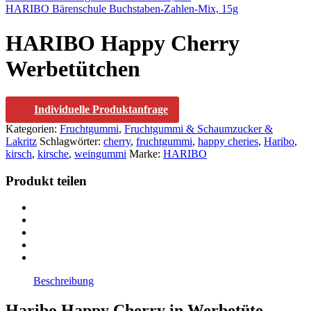
HARIBO Bärenschule Buchstaben-Zahlen-Mix, 15g
HARIBO Happy Cherry
Werbetütchen
Individuelle Produktanfrage
Kategorien:
Fruchtgummi
,
Fruchtgummi & Schaumzucker &
Lakritz
Schlagwörter:
cherry
,
fruchtgummi
,
happy cheries
,
Haribo
,
kirsch
,
kirsche
,
weingummi
Marke:
HARIBO
Produkt teilen
Beschreibung
Haribo Happy Cherry in Werbetüte