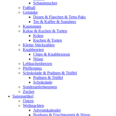
Schaumzucker
Fußball
Getränke
Dosen & Flaschen & Tetra Paks
Tee & Kaffee & Sonstiges
Kaugummi
Kekse & Kuchen & Torten
Kekse
Kuchen & Torten
Kleine Stückzahlen
Knabbereien
Chips & Knabberzeug
Nüsse
Lebkuchenherzen
Pfefferminz
Schokolade & Pralinen & Trüffel
Pralinen & Trüffel
Schokolade
Sonderanfertigungen
Zucker
Saisonartikel
Ostern
Weihnachten
Adventskalender
Bonbons & Fruchtgummi & Nüsse