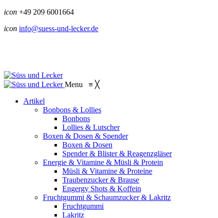
icon
+49 209 6001664
icon
info@suess-und-lecker.de
Menu
≡
╳
Artikel
Bonbons & Lollies
Bonbons
Lollies & Lutscher
Boxen & Dosen & Spender
Boxen & Dosen
Spender & Blister & Reagenzgläser
Energie & Vitamine & Müsli & Protein
Müsli & Vitamine & Proteine
Traubenzucker & Brause
Engergy Shots & Koffein
Fruchtgummi & Schaumzucker & Lakritz
Fruchtgummi
Lakritz