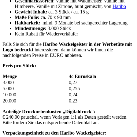
Geschmackssorten
: Vanille mit Waldmeister, Vanille mit
Himbeere, Vanille mit Zitrone, bunt gemischt, von
Haribo
Gewicht Inhalt:
ca. 3 Stück / ca. 15 g
Maße Folie:
ca. 70 x 90 mm
Haltbarkeit:
mind. 9 Monate bei sachgerechter Lagerung
Mindestmenge:
3.000 Stück
Kein Rabatt für Wiederverkäufer
Falls Sie sich für die
Haribo Wackelgeister in der Werbetüte mit
Logo bedruckt
interessieren, dann können wir Ihnen die
nachfolgenden Preise in EURO anbieten.
Preis pro Stück:
Menge
4c Euroskala
3.000
0,27
5.000
0,255
10.000
0,24
20.000
0,23
Anteilige Drucknebenkosten „Digitaldruck“:
€ 240,00 pauschal, wenn Vorlagen 1:1 als Daten gestellt werden.
Bitte fordern Sie das entsprechende Datenblatt an.
Verpackungseinheit zu den Haribo Wackelgeister: