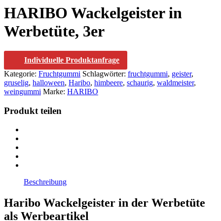
HARIBO Wackelgeister in
Werbetüte, 3er
Individuelle Produktanfrage
Kategorie:
Fruchtgummi
Schlagwörter:
fruchtgummi
,
geister
,
gruselig
,
halloween
,
Haribo
,
himbeere
,
schaurig
,
waldmeister
,
weingummi
Marke:
HARIBO
Produkt teilen
Beschreibung
Haribo Wackelgeister in der Werbetüte
als Werbeartikel