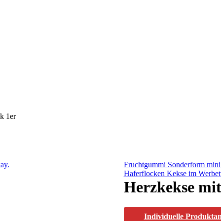
k 1er
Fruchtgummi Sonderform mini 
Haferflocken Kekse im Werbet
Herzkekse mi
Individuelle Produkta