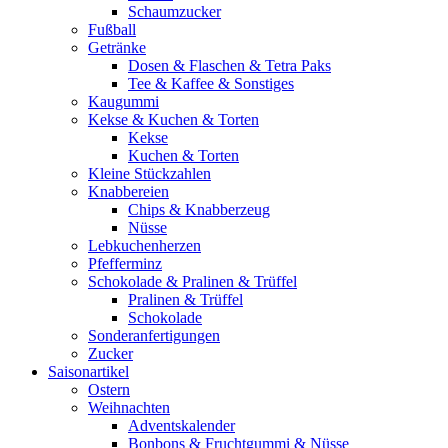
Schaumzucker
Fußball
Getränke
Dosen & Flaschen & Tetra Paks
Tee & Kaffee & Sonstiges
Kaugummi
Kekse & Kuchen & Torten
Kekse
Kuchen & Torten
Kleine Stückzahlen
Knabbereien
Chips & Knabberzeug
Nüsse
Lebkuchenherzen
Pfefferminz
Schokolade & Pralinen & Trüffel
Pralinen & Trüffel
Schokolade
Sonderanfertigungen
Zucker
Saisonartikel
Ostern
Weihnachten
Adventskalender
Bonbons & Fruchtgummi & Nüsse