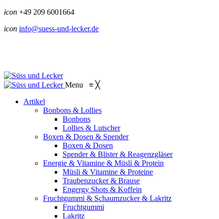
icon
+49 209 6001664
icon
info@suess-und-lecker.de
Menu
≡
╳
Artikel
Bonbons & Lollies
Bonbons
Lollies & Lutscher
Boxen & Dosen & Spender
Boxen & Dosen
Spender & Blister & Reagenzgläser
Energie & Vitamine & Müsli & Protein
Müsli & Vitamine & Proteine
Traubenzucker & Brause
Engergy Shots & Koffein
Fruchtgummi & Schaumzucker & Lakritz
Fruchtgummi
Lakritz