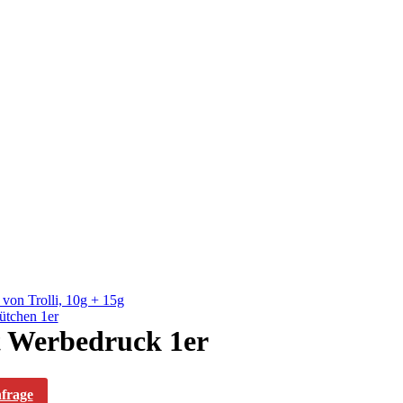
von Trolli, 10g + 15g
ütchen 1er
t Werbedruck 1er
nfrage