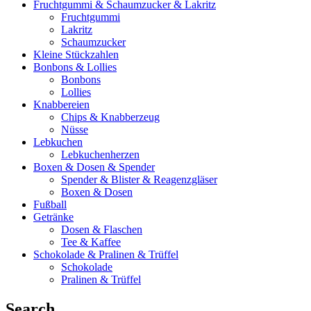
Fruchtgummi & Schaumzucker & Lakritz
Fruchtgummi
Lakritz
Schaumzucker
Kleine Stückzahlen
Bonbons & Lollies
Bonbons
Lollies
Knabbereien
Chips & Knabberzeug
Nüsse
Lebkuchen
Lebkuchenherzen
Boxen & Dosen & Spender
Spender & Blister & Reagenzgläser
Boxen & Dosen
Fußball
Getränke
Dosen & Flaschen
Tee & Kaffee
Schokolade & Pralinen & Trüffel
Schokolade
Pralinen & Trüffel
Search