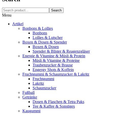
Search
Menu
Artikel
Bonbons & Lollies
Bonbons
Lollies & Lutscher
Boxen & Dosen & Spender
Boxen & Dosen
Spender & Blister & Reagenzgläser
Energie & Vitamine & Müsli & Protein
Müsli & Vitamine & Proteine
Traubenzucker & Brause
Engergy Shots & Koffein
Fruchtgummi & Schaumzucker & Lakritz
Fruchtgummi
Lakritz
Schaumzucker
Fußball
Getränke
Dosen & Flaschen & Tetra Paks
Tee & Kaffee & Sonstiges
Kaugummi