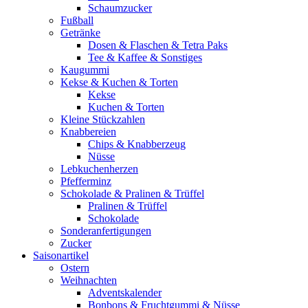
Schaumzucker
Fußball
Getränke
Dosen & Flaschen & Tetra Paks
Tee & Kaffee & Sonstiges
Kaugummi
Kekse & Kuchen & Torten
Kekse
Kuchen & Torten
Kleine Stückzahlen
Knabbereien
Chips & Knabberzeug
Nüsse
Lebkuchenherzen
Pfefferminz
Schokolade & Pralinen & Trüffel
Pralinen & Trüffel
Schokolade
Sonderanfertigungen
Zucker
Saisonartikel
Ostern
Weihnachten
Adventskalender
Bonbons & Fruchtgummi & Nüsse