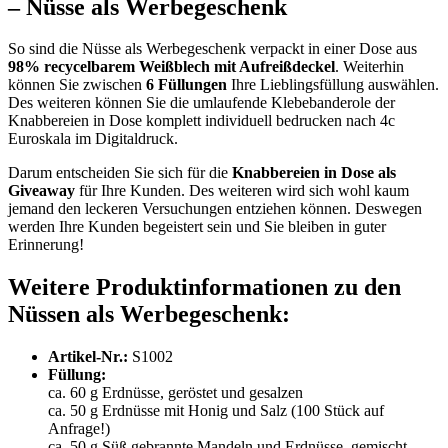
– Nüsse als Werbegeschenk
So sind die Nüsse als Werbegeschenk verpackt in einer Dose aus
98% recycelbarem Weißblech mit Aufreißdeckel
. Weiterhin
können Sie zwischen
6 Füllungen
Ihre Lieblingsfüllung auswählen.
Des weiteren können Sie die umlaufende Klebebanderole der
Knabbereien in Dose komplett individuell bedrucken nach 4c
Euroskala im Digitaldruck.
Darum entscheiden Sie sich für die
Knabbereien in Dose als
Giveaway
für Ihre Kunden. Des weiteren wird sich wohl kaum
jemand den leckeren Versuchungen entziehen können. Deswegen
werden Ihre Kunden begeistert sein und Sie bleiben in guter
Erinnerung!
Weitere Produktinformationen zu den
Nüssen als Werbegeschenk:
Artikel-Nr.:
S1002
Füllung:
ca. 60 g Erdnüsse, geröstet und gesalzen
ca. 50 g Erdnüsse mit Honig und Salz (100 Stück auf
Anfrage!)
ca. 50 g Süß gebrannte Mandeln und Erdnüsse, gemischt