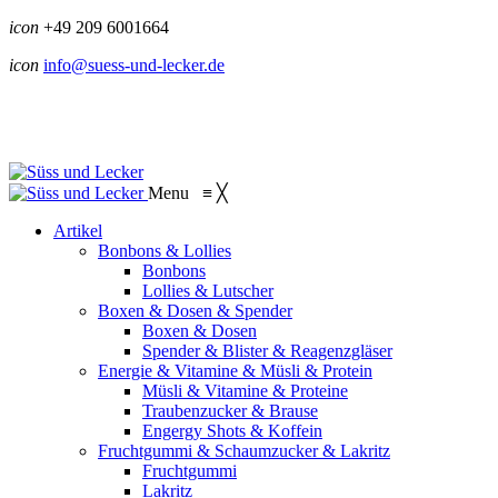
icon
+49 209 6001664
icon
info@suess-und-lecker.de
Menu
≡
╳
Artikel
Bonbons & Lollies
Bonbons
Lollies & Lutscher
Boxen & Dosen & Spender
Boxen & Dosen
Spender & Blister & Reagenzgläser
Energie & Vitamine & Müsli & Protein
Müsli & Vitamine & Proteine
Traubenzucker & Brause
Engergy Shots & Koffein
Fruchtgummi & Schaumzucker & Lakritz
Fruchtgummi
Lakritz