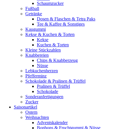
Schaumzucker
Fußball
Getränke
Dosen & Flaschen & Tetra Paks
Tee & Kaffee & Sonstiges
Kaugummi
Kekse & Kuchen & Torten
Kekse
Kuchen & Torten
Kleine Stückzahlen
Knabbereien
Chips & Knabberzeug
Nüsse
Lebkuchenherzen
Pfefferminz
Schokolade & Pralinen & Trüffel
Pralinen & Trüffel
Schokolade
Sonderanfertigungen
Zucker
Saisonartikel
Ostern
Weihnachten
Adventskalender
Bonbons & Fruchtgummi & Nüsse