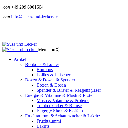
icon
+49 209 6001664
icon
info@suess-und-lecker.de
Menu
≡
╳
Artikel
Bonbons & Lollies
Bonbons
Lollies & Lutscher
Boxen & Dosen & Spender
Boxen & Dosen
Spender & Blister & Reagenzgläser
Energie & Vitamine & Müsli & Protein
Müsli & Vitamine & Proteine
Traubenzucker & Brause
Engergy Shots & Koffein
Fruchtgummi & Schaumzucker & Lakritz
Fruchtgummi
Lakritz