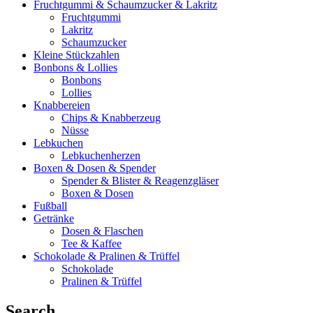
Fruchtgummi & Schaumzucker & Lakritz
Fruchtgummi
Lakritz
Schaumzucker
Kleine Stückzahlen
Bonbons & Lollies
Bonbons
Lollies
Knabbereien
Chips & Knabberzeug
Nüsse
Lebkuchen
Lebkuchenherzen
Boxen & Dosen & Spender
Spender & Blister & Reagenzgläser
Boxen & Dosen
Fußball
Getränke
Dosen & Flaschen
Tee & Kaffee
Schokolade & Pralinen & Trüffel
Schokolade
Pralinen & Trüffel
Search