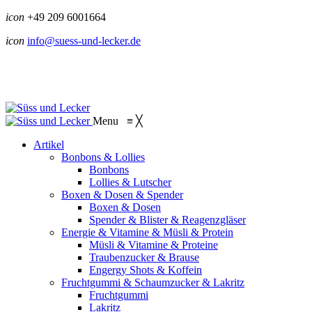
icon
+49 209 6001664
icon
info@suess-und-lecker.de
Menu
≡
╳
Artikel
Bonbons & Lollies
Bonbons
Lollies & Lutscher
Boxen & Dosen & Spender
Boxen & Dosen
Spender & Blister & Reagenzgläser
Energie & Vitamine & Müsli & Protein
Müsli & Vitamine & Proteine
Traubenzucker & Brause
Engergy Shots & Koffein
Fruchtgummi & Schaumzucker & Lakritz
Fruchtgummi
Lakritz