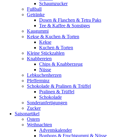
Schaumzucker
Fußball
Getränke
Dosen & Flaschen & Tetra Paks
Tee & Kaffee & Sonstiges
Kaugummi
Kekse & Kuchen & Torten
Kekse
Kuchen & Torten
Kleine Stückzahlen
Knabbereien
Chips & Knabberzeug
Nüsse
Lebkuchenherzen
Pfefferminz
Schokolade & Pralinen & Trüffel
Pralinen & Trüffel
Schokolade
Sonderanfertigungen
Zucker
Saisonartikel
Ostern
Weihnachten
Adventskalender
Bonbons & Fruchtgummi & Nüsse