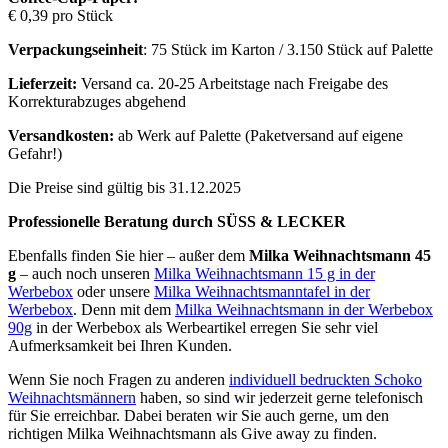
€ 0,39 pro Stück
Verpackungseinheit
: 75 Stück im Karton / 3.150 Stück auf Palette
Lieferzeit:
Versand ca. 20-25 Arbeitstage nach Freigabe des
Korrekturabzuges abgehend
Versandkosten:
ab Werk auf Palette (Paketversand auf eigene
Gefahr!)
Die Preise sind gültig bis 31.12.2025
Professionelle Beratung durch SÜSS & LECKER
Ebenfalls finden Sie hier – außer dem
Milka Weihnachtsmann 45
g
– auch noch unseren
Milka Weihnachtsmann 15 g in der
Werbebox
oder unsere
Milka Weihnachtsmanntafel in der
Werbebox
. Denn mit dem
Milka Weihnachtsmann in der Werbebox
90g
in der Werbebox als Werbeartikel erregen Sie sehr viel
Aufmerksamkeit bei Ihren Kunden.
Wenn Sie noch Fragen zu anderen
individuell bedruckten Schoko
Weihnachtsmännern
haben, so sind wir jederzeit gerne telefonisch
für Sie erreichbar. Dabei beraten wir Sie auch gerne, um den
richtigen Milka Weihnachtsmann als Give away zu finden.