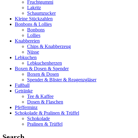
Fruchtgummi
Lakritz
Schaumzucker
Kleine Stückzahlen
Bonbons & Lollies
Bonbons
Lollies
Knabbereien
Chips & Knabberzeug
Nüsse
Lebkuchen
Lebkuchenherzen
Boxen & Dosen & Spender
Boxen & Dosen
Spender & Blister & Reagenzgläser
Fußball
Getränke
Tee & Kaffee
Dosen & Flaschen
Pfefferminz
Schokolade & Pralinen & Trüffel
Schokolade
Pralinen & Trüffel
Search