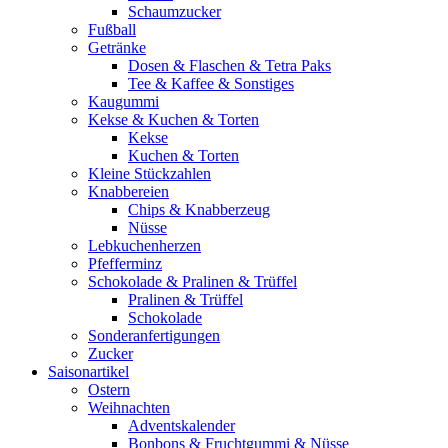
Schaumzucker
Fußball
Getränke
Dosen & Flaschen & Tetra Paks
Tee & Kaffee & Sonstiges
Kaugummi
Kekse & Kuchen & Torten
Kekse
Kuchen & Torten
Kleine Stückzahlen
Knabbereien
Chips & Knabberzeug
Nüsse
Lebkuchenherzen
Pfefferminz
Schokolade & Pralinen & Trüffel
Pralinen & Trüffel
Schokolade
Sonderanfertigungen
Zucker
Saisonartikel
Ostern
Weihnachten
Adventskalender
Bonbons & Fruchtgummi & Nüsse