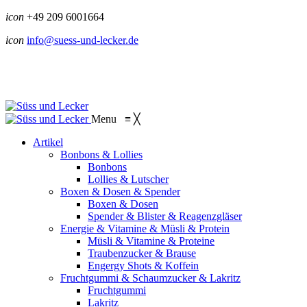
icon
+49 209 6001664
icon
info@suess-und-lecker.de
Menu
≡
╳
Artikel
Bonbons & Lollies
Bonbons
Lollies & Lutscher
Boxen & Dosen & Spender
Boxen & Dosen
Spender & Blister & Reagenzgläser
Energie & Vitamine & Müsli & Protein
Müsli & Vitamine & Proteine
Traubenzucker & Brause
Engergy Shots & Koffein
Fruchtgummi & Schaumzucker & Lakritz
Fruchtgummi
Lakritz