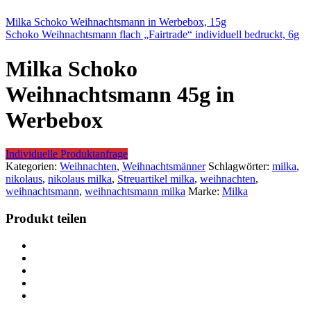
Milka Schoko Weihnachtsmann in Werbebox, 15g
Schoko Weihnachtsmann flach „Fairtrade“ individuell bedruckt, 6g
Milka Schoko
Weihnachtsmann 45g in
Werbebox
Individuelle Produktanfrage
Kategorien:
Weihnachten
,
Weihnachtsmänner
Schlagwörter:
milka
,
nikolaus
,
nikolaus milka
,
Streuartikel milka
,
weihnachten
,
weihnachtsmann
,
weihnachtsmann milka
Marke:
Milka
Produkt teilen