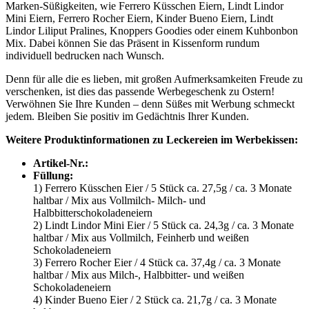
Marken-Süßigkeiten, wie Ferrero Küsschen Eiern, Lindt Lindor
Mini Eiern, Ferrero Rocher Eiern, Kinder Bueno Eiern, Lindt
Lindor Liliput Pralines, Knoppers Goodies oder einem Kuhbonbon
Mix. Dabei können Sie das Präsent in Kissenform rundum
individuell bedrucken nach Wunsch.
Denn für alle die es lieben, mit großen Aufmerksamkeiten Freude zu
verschenken, ist dies das passende Werbegeschenk zu Ostern!
Verwöhnen Sie Ihre Kunden – denn Süßes mit Werbung schmeckt
jedem. Bleiben Sie positiv im Gedächtnis Ihrer Kunden.
Weitere Produktinformationen zu Leckereien im Werbekissen:
Artikel-Nr.:
Füllung:
1) Ferrero Küsschen Eier / 5 Stück ca. 27,5g / ca. 3 Monate
haltbar / Mix aus Vollmilch- Milch- und
Halbbitterschokoladeneiern
2) Lindt Lindor Mini Eier / 5 Stück ca. 24,3g / ca. 3 Monate
haltbar / Mix aus Vollmilch, Feinherb und weißen
Schokoladeneiern
3) Ferrero Rocher Eier / 4 Stück ca. 37,4g / ca. 3 Monate
haltbar / Mix aus Milch-, Halbbitter- und weißen
Schokoladeneiern
4) Kinder Bueno Eier / 2 Stück ca. 21,7g / ca. 3 Monate