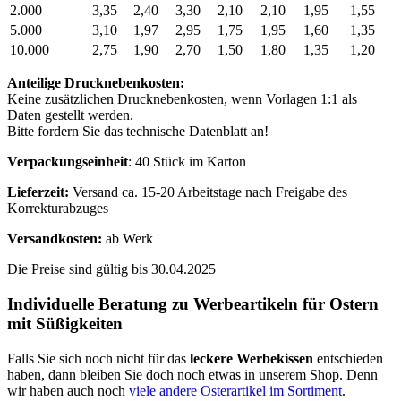
2.000
3,35
2,40
3,30
2,10
2,10
1,95
1,55
5.000
3,10
1,97
2,95
1,75
1,95
1,60
1,35
10.000
2,75
1,90
2,70
1,50
1,80
1,35
1,20
Anteilige Drucknebenkosten:
Keine zusätzlichen Drucknebenkosten, wenn Vorlagen 1:1 als
Daten gestellt werden.
Bitte fordern Sie das technische Datenblatt an!
Verpackungseinheit
: 40 Stück im Karton
Lieferzeit:
Versand ca. 15-20 Arbeitstage nach Freigabe des
Korrekturabzuges
Versandkosten:
ab Werk
Die Preise sind gültig bis 30.04.2025
Individuelle Beratung zu Werbeartikeln für Ostern
mit Süßigkeiten
Falls Sie sich noch nicht für das
leckere Werbekissen
entschieden
haben, dann bleiben Sie doch noch etwas in unserem Shop. Denn
wir haben auch noch
viele andere Osterartikel im Sortiment
.