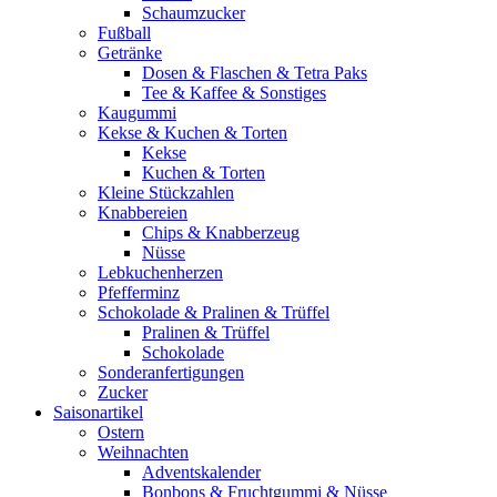
Schaumzucker
Fußball
Getränke
Dosen & Flaschen & Tetra Paks
Tee & Kaffee & Sonstiges
Kaugummi
Kekse & Kuchen & Torten
Kekse
Kuchen & Torten
Kleine Stückzahlen
Knabbereien
Chips & Knabberzeug
Nüsse
Lebkuchenherzen
Pfefferminz
Schokolade & Pralinen & Trüffel
Pralinen & Trüffel
Schokolade
Sonderanfertigungen
Zucker
Saisonartikel
Ostern
Weihnachten
Adventskalender
Bonbons & Fruchtgummi & Nüsse