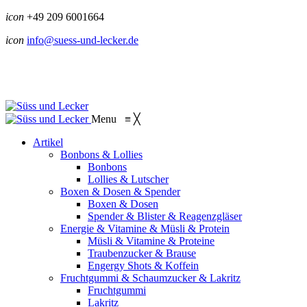
icon
+49 209 6001664
icon
info@suess-und-lecker.de
Menu
≡
╳
Artikel
Bonbons & Lollies
Bonbons
Lollies & Lutscher
Boxen & Dosen & Spender
Boxen & Dosen
Spender & Blister & Reagenzgläser
Energie & Vitamine & Müsli & Protein
Müsli & Vitamine & Proteine
Traubenzucker & Brause
Engergy Shots & Koffein
Fruchtgummi & Schaumzucker & Lakritz
Fruchtgummi
Lakritz