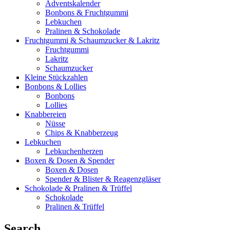
Adventskalender
Bonbons & Fruchtgummi
Lebkuchen
Pralinen & Schokolade
Fruchtgummi & Schaumzucker & Lakritz
Fruchtgummi
Lakritz
Schaumzucker
Kleine Stückzahlen
Bonbons & Lollies
Bonbons
Lollies
Knabbereien
Nüsse
Chips & Knabberzeug
Lebkuchen
Lebkuchenherzen
Boxen & Dosen & Spender
Boxen & Dosen
Spender & Blister & Reagenzgläser
Schokolade & Pralinen & Trüffel
Schokolade
Pralinen & Trüffel
Search