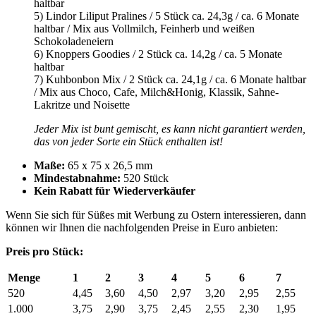
haltbar
5) Lindor Liliput Pralines / 5 Stück ca. 24,3g / ca. 6 Monate
haltbar / Mix aus Vollmilch, Feinherb und weißen
Schokoladeneiern
6) Knoppers Goodies / 2 Stück ca. 14,2g / ca. 5 Monate
haltbar
7) Kuhbonbon Mix / 2 Stück ca. 24,1g / ca. 6 Monate haltbar
/ Mix aus Choco, Cafe, Milch&Honig, Klassik, Sahne-
Lakritze und Noisette
Jeder Mix ist bunt gemischt, es kann nicht garantiert werden,
das von jeder Sorte ein Stück enthalten ist!
Maße:
65 x 75 x 26,5 mm
Mindestabnahme:
520 Stück
Kein Rabatt für Wiederverkäufer
Wenn Sie sich für Süßes mit Werbung zu Ostern interessieren, dann
können wir Ihnen die nachfolgenden Preise in Euro anbieten:
Preis pro Stück:
Menge
1
2
3
4
5
6
7
520
4,45
3,60
4,50
2,97
3,20
2,95
2,55
1.000
3,75
2,90
3,75
2,45
2,55
2,30
1,95