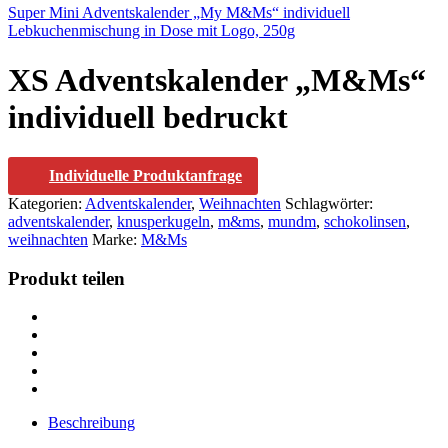
Super Mini Adventskalender „My M&Ms“ individuell
Lebkuchenmischung in Dose mit Logo, 250g
XS Adventskalender „M&Ms“
individuell bedruckt
Individuelle Produktanfrage
Kategorien:
Adventskalender
,
Weihnachten
Schlagwörter:
adventskalender
,
knusperkugeln
,
m&ms
,
mundm
,
schokolinsen
,
weihnachten
Marke:
M&Ms
Produkt teilen
Beschreibung