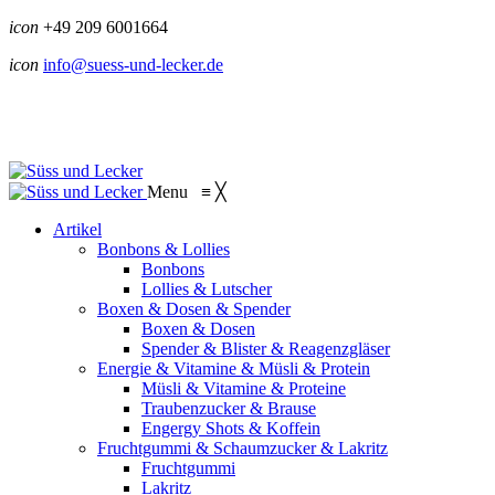
icon
+49 209 6001664
icon
info@suess-und-lecker.de
Menu
≡
╳
Artikel
Bonbons & Lollies
Bonbons
Lollies & Lutscher
Boxen & Dosen & Spender
Boxen & Dosen
Spender & Blister & Reagenzgläser
Energie & Vitamine & Müsli & Protein
Müsli & Vitamine & Proteine
Traubenzucker & Brause
Engergy Shots & Koffein
Fruchtgummi & Schaumzucker & Lakritz
Fruchtgummi
Lakritz