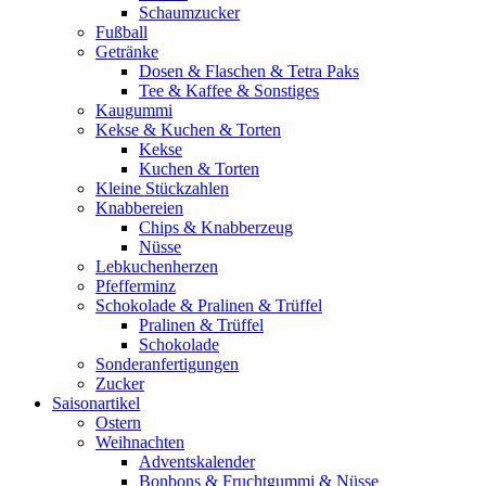
Schaumzucker
Fußball
Getränke
Dosen & Flaschen & Tetra Paks
Tee & Kaffee & Sonstiges
Kaugummi
Kekse & Kuchen & Torten
Kekse
Kuchen & Torten
Kleine Stückzahlen
Knabbereien
Chips & Knabberzeug
Nüsse
Lebkuchenherzen
Pfefferminz
Schokolade & Pralinen & Trüffel
Pralinen & Trüffel
Schokolade
Sonderanfertigungen
Zucker
Saisonartikel
Ostern
Weihnachten
Adventskalender
Bonbons & Fruchtgummi & Nüsse