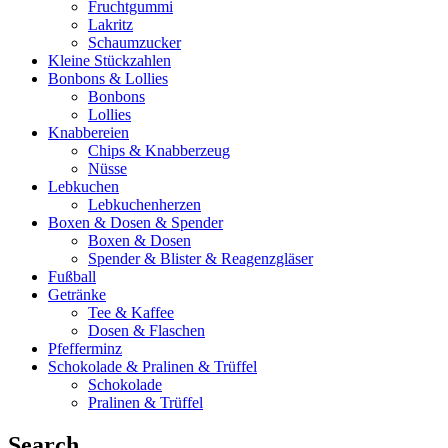
Fruchtgummi
Lakritz
Schaumzucker
Kleine Stückzahlen
Bonbons & Lollies
Bonbons
Lollies
Knabbereien
Chips & Knabberzeug
Nüsse
Lebkuchen
Lebkuchenherzen
Boxen & Dosen & Spender
Boxen & Dosen
Spender & Blister & Reagenzgläser
Fußball
Getränke
Tee & Kaffee
Dosen & Flaschen
Pfefferminz
Schokolade & Pralinen & Trüffel
Schokolade
Pralinen & Trüffel
Search