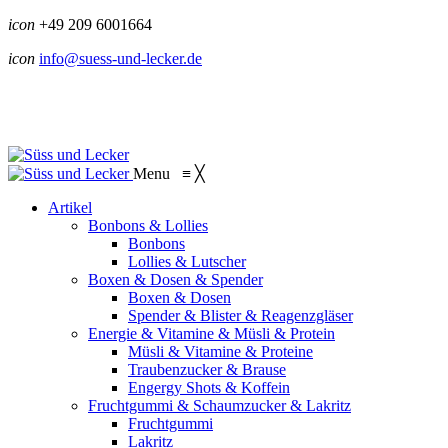
icon
+49 209 6001664
icon
info@suess-und-lecker.de
Menu
≡
╳
Artikel
Bonbons & Lollies
Bonbons
Lollies & Lutscher
Boxen & Dosen & Spender
Boxen & Dosen
Spender & Blister & Reagenzgläser
Energie & Vitamine & Müsli & Protein
Müsli & Vitamine & Proteine
Traubenzucker & Brause
Engergy Shots & Koffein
Fruchtgummi & Schaumzucker & Lakritz
Fruchtgummi
Lakritz