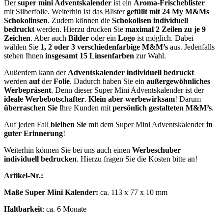
Der
super mini Adventskalender
ist ein
Aroma-Frischeblister
mit Silberfolie. Weiterhin ist das Blister
gefüllt mit 24 My M&Ms
Schokolinsen
. Zudem können die
Schokolisen individuell
bedruckt
werden. Hierzu drucken Sie
maximal 2 Zeilen zu je 9
Zeichen
. Aber auch
Bilder
oder ein
Logo
ist möglich. Dabei
wählen Sie
1, 2 oder 3
verschiedenfarbige M&M’s
aus. Jedenfalls
stehen Ihnen
insgesamt 15 Linsenfarben
zur Wahl.
Außerdem kann der
Adventskalender individuell bedruckt
werden
auf
der
Folie
. Dadurch haben Sie ein
außergewöhnliches
Werbepräsent
. Denn dieser Super Mini Adventskalender ist der
ideale Werbebotschafter
.
Klein aber werbewirksam
! Darum
überraschen Sie
Ihre Kunden mit
persönlich gestalteten M&M’s
.
Auf jeden Fall
bleiben Sie
mit dem Super Mini Adventskalender
in
guter
Erinnerung
!
Weiterhin können Sie bei uns auch einen
Werbeschuber
individuell bedrucken
. Hierzu fragen Sie die Kosten bitte an!
Artikel-Nr.:
Maße Super Mini Kalender:
ca. 113 x 77 x 10 mm
Haltbarkeit
: ca. 6 Monate