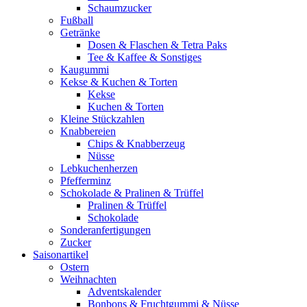
Schaumzucker
Fußball
Getränke
Dosen & Flaschen & Tetra Paks
Tee & Kaffee & Sonstiges
Kaugummi
Kekse & Kuchen & Torten
Kekse
Kuchen & Torten
Kleine Stückzahlen
Knabbereien
Chips & Knabberzeug
Nüsse
Lebkuchenherzen
Pfefferminz
Schokolade & Pralinen & Trüffel
Pralinen & Trüffel
Schokolade
Sonderanfertigungen
Zucker
Saisonartikel
Ostern
Weihnachten
Adventskalender
Bonbons & Fruchtgummi & Nüsse