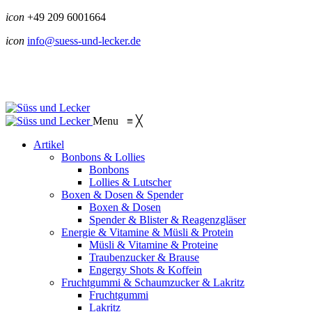
icon
+49 209 6001664
icon
info@suess-und-lecker.de
Menu
≡
╳
Artikel
Bonbons & Lollies
Bonbons
Lollies & Lutscher
Boxen & Dosen & Spender
Boxen & Dosen
Spender & Blister & Reagenzgläser
Energie & Vitamine & Müsli & Protein
Müsli & Vitamine & Proteine
Traubenzucker & Brause
Engergy Shots & Koffein
Fruchtgummi & Schaumzucker & Lakritz
Fruchtgummi
Lakritz