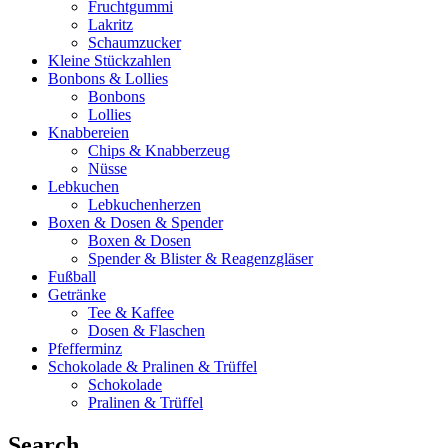
Fruchtgummi
Lakritz
Schaumzucker
Kleine Stückzahlen
Bonbons & Lollies
Bonbons
Lollies
Knabbereien
Chips & Knabberzeug
Nüsse
Lebkuchen
Lebkuchenherzen
Boxen & Dosen & Spender
Boxen & Dosen
Spender & Blister & Reagenzgläser
Fußball
Getränke
Tee & Kaffee
Dosen & Flaschen
Pfefferminz
Schokolade & Pralinen & Trüffel
Schokolade
Pralinen & Trüffel
Search