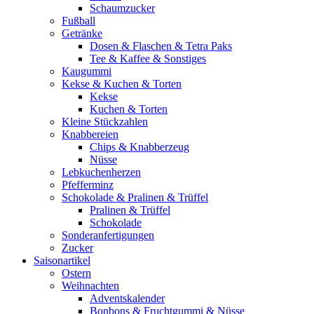
Schaumzucker
Fußball
Getränke
Dosen & Flaschen & Tetra Paks
Tee & Kaffee & Sonstiges
Kaugummi
Kekse & Kuchen & Torten
Kekse
Kuchen & Torten
Kleine Stückzahlen
Knabbereien
Chips & Knabberzeug
Nüsse
Lebkuchenherzen
Pfefferminz
Schokolade & Pralinen & Trüffel
Pralinen & Trüffel
Schokolade
Sonderanfertigungen
Zucker
Saisonartikel
Ostern
Weihnachten
Adventskalender
Bonbons & Fruchtgummi & Nüsse