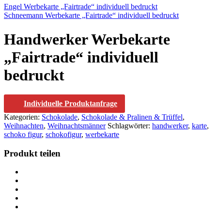
Engel Werbekarte „Fairtrade“ individuell bedruckt
Schneemann Werbekarte „Fairtrade“ individuell bedruckt
Handwerker Werbekarte
„Fairtrade“ individuell
bedruckt
Individuelle Produktanfrage
Kategorien:
Schokolade
,
Schokolade & Pralinen & Trüffel
,
Weihnachten
,
Weihnachtsmänner
Schlagwörter:
handwerker
,
karte
,
schoko figur
,
schokofigur
,
werbekarte
Produkt teilen