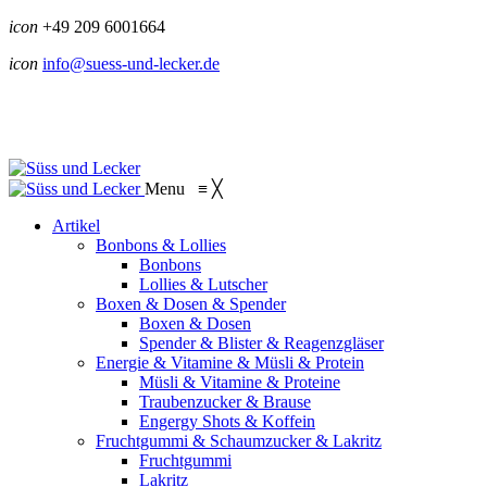
icon
+49 209 6001664
icon
info@suess-und-lecker.de
Menu
≡
╳
Artikel
Bonbons & Lollies
Bonbons
Lollies & Lutscher
Boxen & Dosen & Spender
Boxen & Dosen
Spender & Blister & Reagenzgläser
Energie & Vitamine & Müsli & Protein
Müsli & Vitamine & Proteine
Traubenzucker & Brause
Engergy Shots & Koffein
Fruchtgummi & Schaumzucker & Lakritz
Fruchtgummi
Lakritz