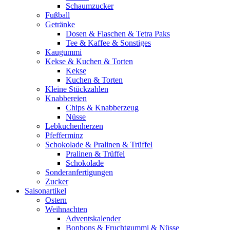
Schaumzucker
Fußball
Getränke
Dosen & Flaschen & Tetra Paks
Tee & Kaffee & Sonstiges
Kaugummi
Kekse & Kuchen & Torten
Kekse
Kuchen & Torten
Kleine Stückzahlen
Knabbereien
Chips & Knabberzeug
Nüsse
Lebkuchenherzen
Pfefferminz
Schokolade & Pralinen & Trüffel
Pralinen & Trüffel
Schokolade
Sonderanfertigungen
Zucker
Saisonartikel
Ostern
Weihnachten
Adventskalender
Bonbons & Fruchtgummi & Nüsse