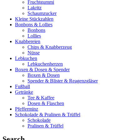
Fruchtgummi
Lakritz
Schaumzucker
Kleine Stückzahlen
Bonbons & Lollies
Bonbons
Lollies
Knabbereien
Chips & Knabberzeug
Nüsse
Lebkuchen
Lebkuchenherzen
Boxen & Dosen & Spender
Boxen & Dosen
Spender & Blister & Reagenzgläser
Fußball
Getränke
Tee & Kaffee
Dosen & Flaschen
Pfefferminz
Schokolade & Pralinen & Trüffel
Schokolade
Pralinen & Trüffel
Search