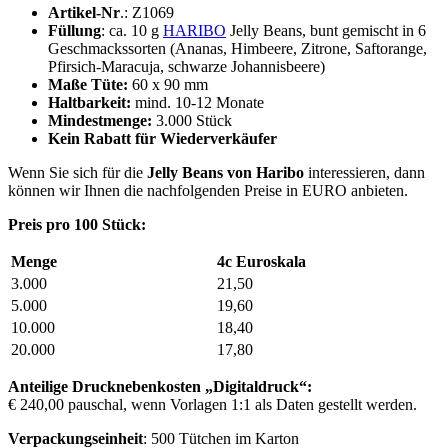
Artikel-Nr
.: Z1069
Füllung
: ca. 10 g
HARIBO
Jelly Beans, bunt gemischt in 6
Geschmackssorten (Ananas, Himbeere, Zitrone, Saftorange,
Pfirsich-Maracuja, schwarze Johannisbeere)
Maße Tüte:
60 x 90 mm
Haltbarkeit:
mind. 10-12 Monate
Mindestmenge:
3.000 Stück
Kein Rabatt für Wiederverkäufer
Wenn Sie sich für die
Jelly Beans von Haribo
interessieren, dann
können wir Ihnen die nachfolgenden Preise in EURO anbieten.
Preis pro 100 Stück:
Menge
4c Euroskala
3.000
21,50
5.000
19,60
10.000
18,40
20.000
17,80
Anteilige Drucknebenkosten „Digitaldruck“:
€ 240,00 pauschal, wenn Vorlagen 1:1 als Daten gestellt werden.
Verpackungseinheit
: 500 Tütchen im Karton