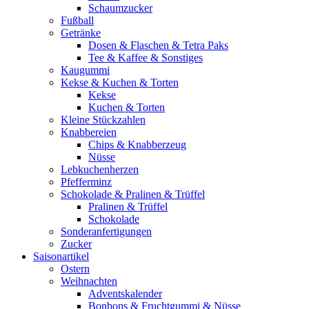
Schaumzucker
Fußball
Getränke
Dosen & Flaschen & Tetra Paks
Tee & Kaffee & Sonstiges
Kaugummi
Kekse & Kuchen & Torten
Kekse
Kuchen & Torten
Kleine Stückzahlen
Knabbereien
Chips & Knabberzeug
Nüsse
Lebkuchenherzen
Pfefferminz
Schokolade & Pralinen & Trüffel
Pralinen & Trüffel
Schokolade
Sonderanfertigungen
Zucker
Saisonartikel
Ostern
Weihnachten
Adventskalender
Bonbons & Fruchtgummi & Nüsse