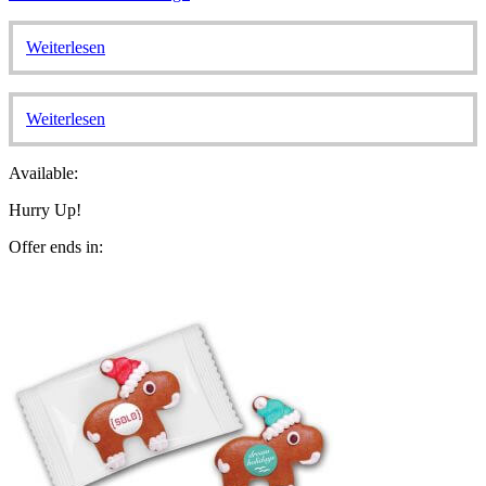
Weiterlesen
Weiterlesen
Available:
Hurry Up!
Offer ends in: