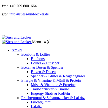
icon
+49 209 6001664
icon
info@suess-und-lecker.de
Menu
≡
╳
Artikel
Bonbons & Lollies
Bonbons
Lollies & Lutscher
Boxen & Dosen & Spender
Boxen & Dosen
Spender & Blister & Reagenzgläser
Energie & Vitamine & Müsli & Protein
Müsli & Vitamine & Proteine
Traubenzucker & Brause
Engergy Shots & Koffein
Fruchtgummi & Schaumzucker & Lakritz
Fruchtgummi
Lakritz