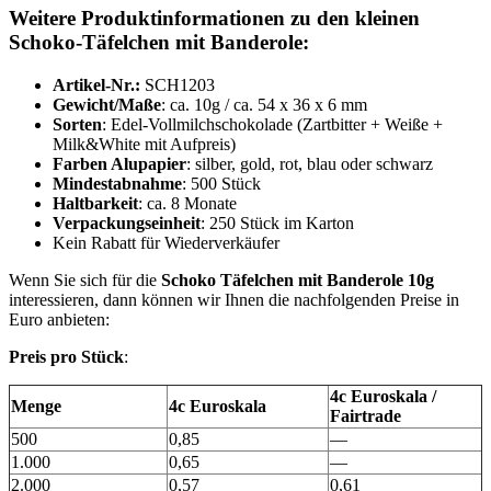
Weitere Produktinformationen zu den kleinen
Schoko-Täfelchen mit Banderole:
Artikel-Nr.:
SCH1203
Gewicht/Maße
: ca. 10g / ca. 54 x 36 x 6 mm
Sorten
: Edel-Vollmilchschokolade (Zartbitter + Weiße +
Milk&White mit Aufpreis)
Farben Alupapier
: silber, gold, rot, blau oder schwarz
Mindestabnahme
: 500 Stück
Haltbarkeit
: ca. 8 Monate
Verpackungseinheit
: 250 Stück im Karton
Kein Rabatt für Wiederverkäufer
Wenn Sie sich für die
Schoko Täfelchen mit Banderole 10g
interessieren, dann können wir Ihnen die nachfolgenden Preise in
Euro anbieten:
Preis pro Stück
:
4c Euroskala /
Menge
4c Euroskala
Fairtrade
500
0,85
—
1.000
0,65
—
2.000
0,57
0,61