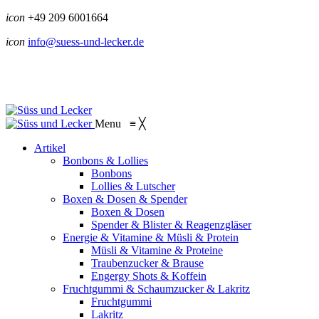
icon
+49 209 6001664
icon
info@suess-und-lecker.de
Menu
≡
╳
Artikel
Bonbons & Lollies
Bonbons
Lollies & Lutscher
Boxen & Dosen & Spender
Boxen & Dosen
Spender & Blister & Reagenzgläser
Energie & Vitamine & Müsli & Protein
Müsli & Vitamine & Proteine
Traubenzucker & Brause
Engergy Shots & Koffein
Fruchtgummi & Schaumzucker & Lakritz
Fruchtgummi
Lakritz