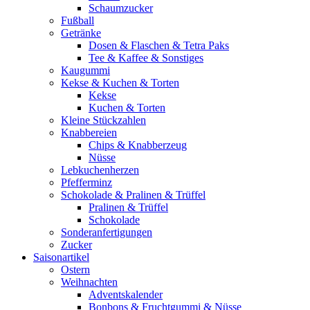
Schaumzucker
Fußball
Getränke
Dosen & Flaschen & Tetra Paks
Tee & Kaffee & Sonstiges
Kaugummi
Kekse & Kuchen & Torten
Kekse
Kuchen & Torten
Kleine Stückzahlen
Knabbereien
Chips & Knabberzeug
Nüsse
Lebkuchenherzen
Pfefferminz
Schokolade & Pralinen & Trüffel
Pralinen & Trüffel
Schokolade
Sonderanfertigungen
Zucker
Saisonartikel
Ostern
Weihnachten
Adventskalender
Bonbons & Fruchtgummi & Nüsse