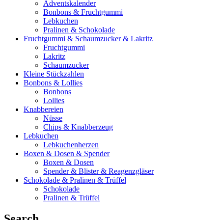
Adventskalender
Bonbons & Fruchtgummi
Lebkuchen
Pralinen & Schokolade
Fruchtgummi & Schaumzucker & Lakritz
Fruchtgummi
Lakritz
Schaumzucker
Kleine Stückzahlen
Bonbons & Lollies
Bonbons
Lollies
Knabbereien
Nüsse
Chips & Knabberzeug
Lebkuchen
Lebkuchenherzen
Boxen & Dosen & Spender
Boxen & Dosen
Spender & Blister & Reagenzgläser
Schokolade & Pralinen & Trüffel
Schokolade
Pralinen & Trüffel
Search