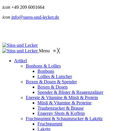
icon
+49 209 6001664
icon
info@suess-und-lecker.de
Menu
≡
╳
Artikel
Bonbons & Lollies
Bonbons
Lollies & Lutscher
Boxen & Dosen & Spender
Boxen & Dosen
Spender & Blister & Reagenzgläser
Energie & Vitamine & Müsli & Protein
Müsli & Vitamine & Proteine
Traubenzucker & Brause
Engergy Shots & Koffein
Fruchtgummi & Schaumzucker & Lakritz
Fruchtgummi
Lakritz