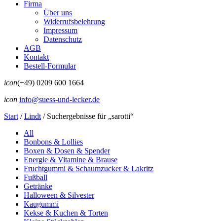
Firma
Über uns
Widerrufsbelehrung
Impressum
Datenschutz
AGB
Kontakt
Bestell-Formular
icon
(+49) 0209 600 1664
icon
info@suess-und-lecker.de
Start
/
Lindt
/
Suchergebnisse für „sarotti“
All
Bonbons & Lollies
Boxen & Dosen & Spender
Energie & Vitamine & Brause
Fruchtgummi & Schaumzucker & Lakritz
Fußball
Getränke
Halloween & Silvester
Kaugummi
Kekse & Kuchen & Torten