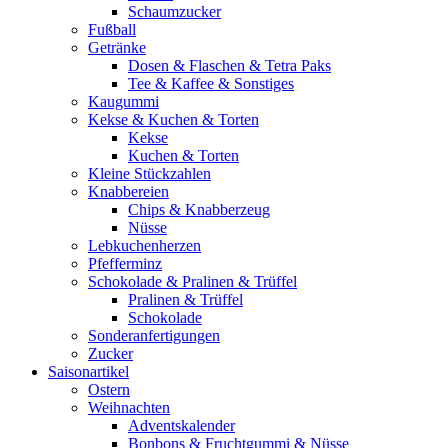
Schaumzucker
Fußball
Getränke
Dosen & Flaschen & Tetra Paks
Tee & Kaffee & Sonstiges
Kaugummi
Kekse & Kuchen & Torten
Kekse
Kuchen & Torten
Kleine Stückzahlen
Knabbereien
Chips & Knabberzeug
Nüsse
Lebkuchenherzen
Pfefferminz
Schokolade & Pralinen & Trüffel
Pralinen & Trüffel
Schokolade
Sonderanfertigungen
Zucker
Saisonartikel
Ostern
Weihnachten
Adventskalender
Bonbons & Fruchtgummi & Nüsse