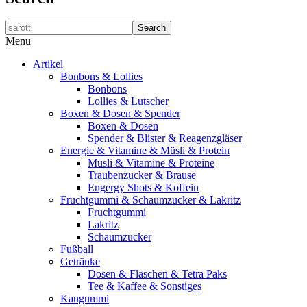
Search
Menu
Artikel
Bonbons & Lollies
Bonbons
Lollies & Lutscher
Boxen & Dosen & Spender
Boxen & Dosen
Spender & Blister & Reagenzgläser
Energie & Vitamine & Müsli & Protein
Müsli & Vitamine & Proteine
Traubenzucker & Brause
Engergy Shots & Koffein
Fruchtgummi & Schaumzucker & Lakritz
Fruchtgummi
Lakritz
Schaumzucker
Fußball
Getränke
Dosen & Flaschen & Tetra Paks
Tee & Kaffee & Sonstiges
Kaugummi